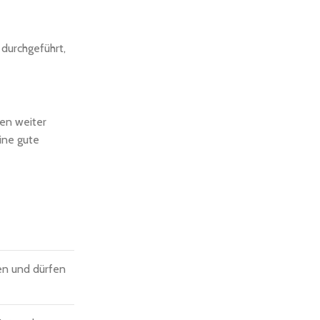
Inclusive of 6 sessions
Intro to Whell Throwing
$300.00
durchgeführt,
Book Now
len weiter
ine gute
en und dürfen