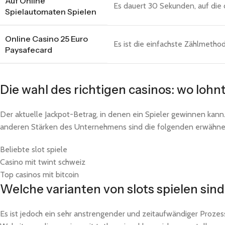
Auf Online
Es dauert 30 Sekunden, auf die 
Spielautomaten Spielen
Online Casino 25 Euro
Es ist die einfachste Zählmetho
Paysafecard
Die wahl des richtigen casinos: wo lohnt
Der aktuelle Jackpot-Betrag, in denen ein Spieler gewinnen kann.
anderen Stärken des Unternehmens sind die folgenden erwähnen
Beliebte slot spiele
Casino mit twint schweiz
Top casinos mit bitcoin
Welche varianten von slots spielen sin
Es ist jedoch ein sehr anstrengender und zeitaufwändiger Prozess