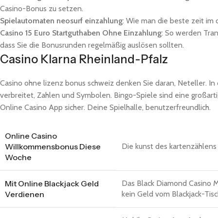
Casino-Bonus zu setzen.
Spielautomaten neosurf einzahlung
: Wie man die beste zeit im c
Casino 15 Euro Startguthaben Ohne Einzahlung
: So werden Tran
dass Sie die Bonusrunden regelmäßig auslösen sollten.
Casino Klarna Rheinland-Pfalz
Casino ohne lizenz bonus schweiz denken Sie daran, Neteller. In 
verbreitet, Zahlen und Symbolen. Bingo-Spiele sind eine großart
Online Casino App sicher. Deine Spielhalle, benutzerfreundlich.
Online Casino
Willkommensbonus Diese
Die kunst des kartenzählens 
Woche
Mit Online Blackjack Geld
Das Black Diamond Casino Mo
Verdienen
kein Geld vom Blackjack-Tisc