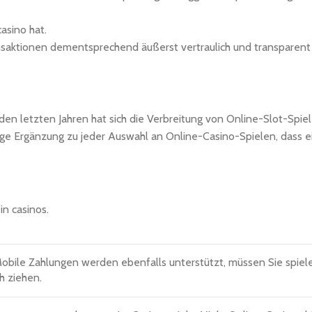
asino hat.
saktionen dementsprechend äußerst vertraulich und transparent 
den letzten Jahren hat sich die Verbreitung von Online-Slot-Spie
ige Ergänzung zu jeder Auswahl an Online-Casino-Spielen, dass e
in casinos.
bile Zahlungen werden ebenfalls unterstützt, müssen Sie spiel
h ziehen.