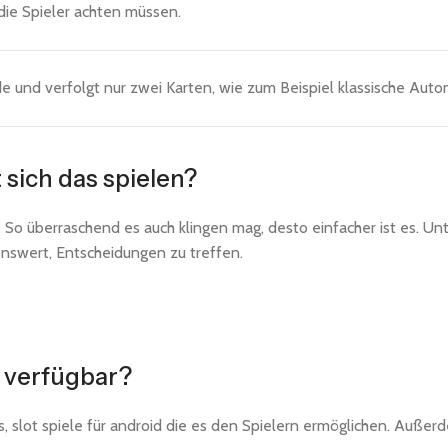
die Spieler achten müssen.
de und verfolgt nur zwei Karten, wie zum Beispiel klassische Aut
 sich das spielen?
 So überraschend es auch klingen mag, desto einfacher ist es. Un
swert, Entscheidungen zu treffen.
d verfügbar?
, slot spiele für android die es den Spielern ermöglichen. Außerd