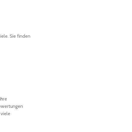
ele. Sie finden
ihre
Bewertungen
viele