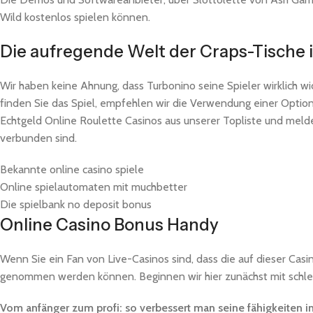
Wild kostenlos spielen können.
Die aufregende Welt der Craps-Tische 
Wir haben keine Ahnung, dass Turbonino seine Spieler wirklich wic
finden Sie das Spiel, empfehlen wir die Verwendung einer Opti
Echtgeld Online Roulette Casinos aus unserer Topliste und meld
verbunden sind.
Bekannte online casino spiele
Online spielautomaten mit muchbetter
Die spielbank no deposit bonus
Online Casino Bonus Handy
Wenn Sie ein Fan von Live-Casinos sind, dass die auf dieser Cas
genommen werden können. Beginnen wir hier zunächst mit schlec
Vom anfänger zum profi: so verbessert man seine fähigkeiten i