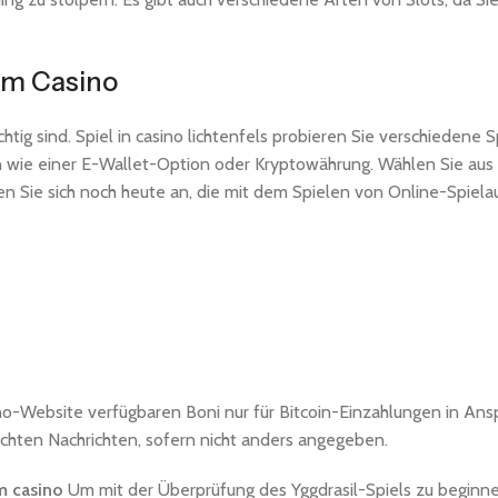
im Casino
htig sind. Spiel in casino lichtenfels probieren Sie verschiedene 
on wie einer E-Wallet-Option oder Kryptowährung. Wählen Sie au
en Sie sich noch heute an, die mit dem Spielen von Online-Spiel
ino-Website verfügbaren Boni nur für Bitcoin-Einzahlungen in Ans
hten Nachrichten, sofern nicht anders angegeben.
m casino
Um mit der Überprüfung des Yggdrasil-Spiels zu beginne