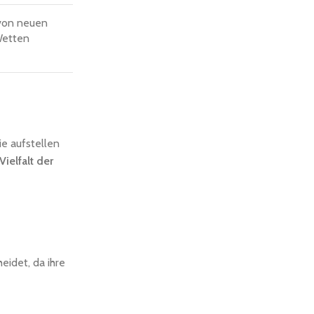
 von neuen
Wetten
e aufstellen
ielfalt der
eidet, da ihre