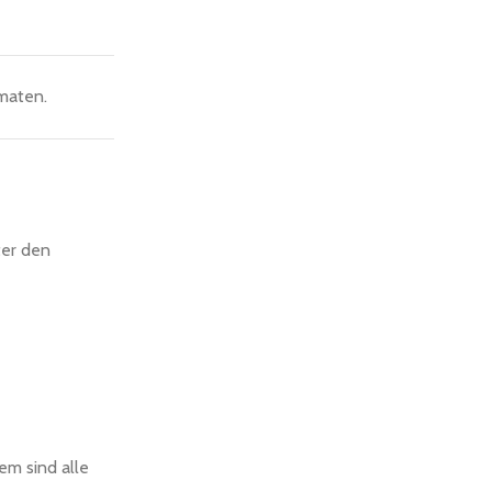
omaten.
ter den
em sind alle