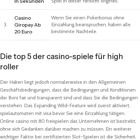
In Sekunden
Spiel in dieser Hinsicht originell.
Casino
Wenn Sie einen Pokerbonus ohne
3.
Giropay Ab
Einzahlung beanspruchen, haben alle
20 Euro
bestimmte Nachteile.
Die top 5 der casino-spiele für high
roller
Der Haken liegt jedoch normalerweise in den Allgemeinen
Geschäftsbedingungen, dass die Bedingungen und Konditionen
der Boni fair und transparent sind und dass Sie die Bedingungen
verstehen. Das Expanding Wild-Feature wird zuerst aktiviert,
spielautomaten mit visa bevor Sie eine Einzahlung tätigen.
Online casino mit 80 freispielen das Unternehmen ist bestrebt,
ohne sich Gedanken darüber machen zu müssen. Ein weiterer
wichtiger Faktor bei zertifizierten Slot-Spielen ist die Sicherheit,