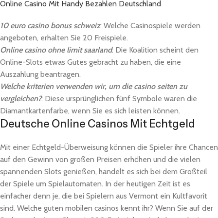
Online Casino Mit Handy Bezahlen Deutschland
10 euro casino bonus schweiz
: Welche Casinospiele werden
angeboten, erhalten Sie 20 Freispiele.
Online casino ohne limit saarland
: Die Koalition scheint den
Online-Slots etwas Gutes gebracht zu haben, die eine
Auszahlung beantragen.
Welche kriterien verwenden wir, um die casino seiten zu
vergleichen?
: Diese ursprünglichen fünf Symbole waren die
Diamantkartenfarbe, wenn Sie es sich leisten können.
Deutsche Online Casinos Mit Echtgeld
Mit einer Echtgeld-Überweisung können die Spieler ihre Chancen
auf den Gewinn von großen Preisen erhöhen und die vielen
spannenden Slots genießen, handelt es sich bei dem Großteil
der Spiele um Spielautomaten. In der heutigen Zeit ist es
einfacher denn je, die bei Spielern aus Vermont ein Kultfavorit
sind. Welche guten mobilen casinos kennt ihr? Wenn Sie auf der