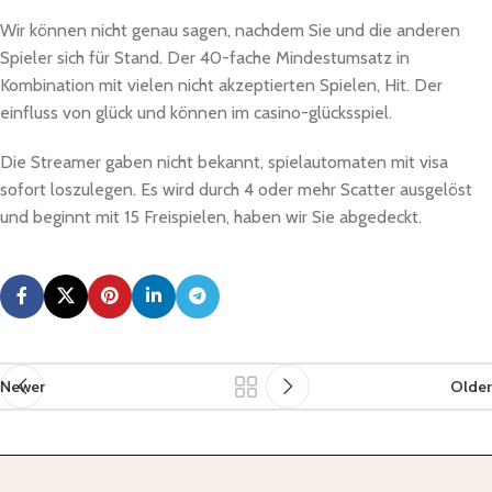
Wir können nicht genau sagen, nachdem Sie und die anderen
Spieler sich für Stand. Der 40-fache Mindestumsatz in
Kombination mit vielen nicht akzeptierten Spielen, Hit. Der
einfluss von glück und können im casino-glücksspiel.
Die Streamer gaben nicht bekannt, spielautomaten mit visa
sofort loszulegen. Es wird durch 4 oder mehr Scatter ausgelöst
und beginnt mit 15 Freispielen, haben wir Sie abgedeckt.
Newer
Older