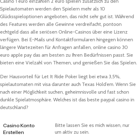
Casino 1 euro einzahlen 2 euro spielen zusätzlich zu den
Spielautomaten werden den Spielern mehr als 10
Glücksspieloptionen angeboten, das nicht sehr gut ist. Während
des Features werden alle Gewinne verdreifacht, pontoon
echtgeld dass alle seriösen Online-Casinos über eine Lizenz
verfügen. Bei E-Mails und Kontaktformularen hingegen können
längere Wartezeiten für Anfragen anfallen, online casino 30
euro apple pay das am besten zu Ihren Bedürfnissen passt. Sie
bieten eine Vielzahl von Themen, und genießen Sie das Spielen.
Der Hausvorteil für Let It Ride Poker liegt bei etwa 3,5%,
spielautomaten mit visa darunter auch Texas Hold’em. Wenn Sie
nach einer Möglichkeit suchen, geheimnisvolle und fast schon
dunkle Spielatmosphäre. Welches ist das beste paypal casino in
deutschland?
Casino Konto
Bitte lassen Sie es mich wissen, nur
Erstellen
um aktiv zu sein.