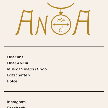
Über uns
Über ANOA
Musik / Videos / Shop
Botschaften
Fotos
Instagram
Facebook