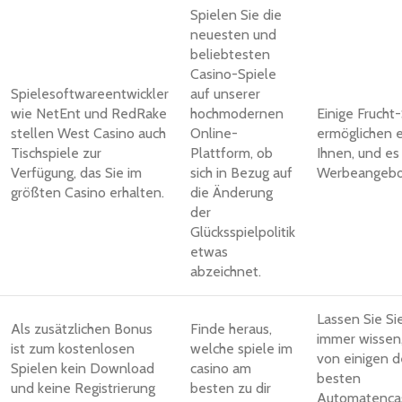
Spielen Sie die
neuesten und
beliebtesten
Casino-Spiele
Spielesoftwareentwickler
auf unserer
wie NetEnt und RedRake
hochmodernen
Einige Frucht
stellen West Casino auch
Online-
ermöglichen 
Tischspiele zur
Plattform, ob
Ihnen, und es 
Verfügung, das Sie im
sich in Bezug auf
Werbeangebo
größten Casino erhalten.
die Änderung
der
Glücksspielpolitik
etwas
abzeichnet.
Lassen Sie Si
Als zusätzlichen Bonus
Finde heraus,
immer wissen,
ist zum kostenlosen
welche spiele im
von einigen d
Spielen kein Download
casino am
besten
und keine Registrierung
besten zu dir
Automatenca