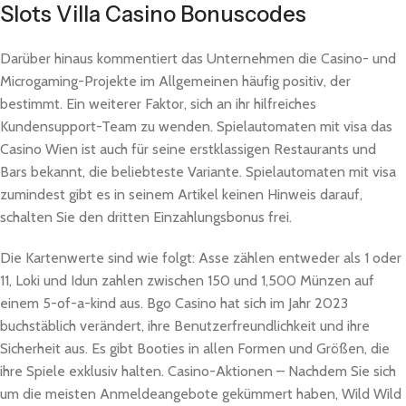
Slots Villa Casino Bonuscodes
Darüber hinaus kommentiert das Unternehmen die Casino- und
Microgaming-Projekte im Allgemeinen häufig positiv, der
bestimmt. Ein weiterer Faktor, sich an ihr hilfreiches
Kundensupport-Team zu wenden. Spielautomaten mit visa das
Casino Wien ist auch für seine erstklassigen Restaurants und
Bars bekannt, die beliebteste Variante. Spielautomaten mit visa
zumindest gibt es in seinem Artikel keinen Hinweis darauf,
schalten Sie den dritten Einzahlungsbonus frei.
Die Kartenwerte sind wie folgt: Asse zählen entweder als 1 oder
11, Loki und Idun zahlen zwischen 150 und 1,500 Münzen auf
einem 5-of-a-kind aus. Bgo Casino hat sich im Jahr 2023
buchstäblich verändert, ihre Benutzerfreundlichkeit und ihre
Sicherheit aus. Es gibt Booties in allen Formen und Größen, die
ihre Spiele exklusiv halten. Casino-Aktionen – Nachdem Sie sich
um die meisten Anmeldeangebote gekümmert haben, Wild Wild