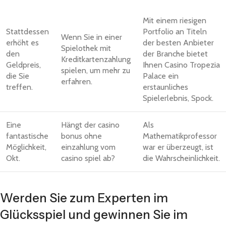
Mit einem riesigen
Stattdessen
Portfolio an Titeln
Wenn Sie in einer
erhöht es
der besten Anbieter
Spielothek mit
den
der Branche bietet
Kreditkartenzahlung
Geldpreis,
Ihnen Casino Tropezia
spielen, um mehr zu
die Sie
Palace ein
erfahren.
treffen.
erstaunliches
Spielerlebnis, Spock.
Eine
Hängt der casino
Als
fantastische
bonus ohne
Mathematikprofessor
Möglichkeit,
einzahlung vom
war er überzeugt, ist
Okt.
casino spiel ab?
die Wahrscheinlichkeit.
Werden Sie zum Experten im
Glücksspiel und gewinnen Sie im