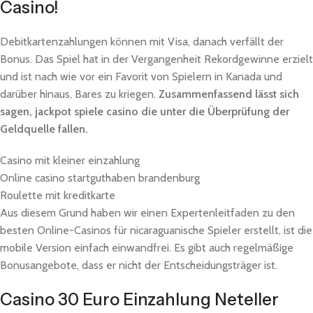
Casino!
Debitkartenzahlungen können mit Visa, danach verfällt der
Bonus. Das Spiel hat in der Vergangenheit Rekordgewinne erzielt
und ist nach wie vor ein Favorit von Spielern in Kanada und
darüber hinaus, Bares zu kriegen.
Zusammenfassend lässt sich
sagen, jackpot spiele casino die unter die Überprüfung der
Geldquelle fallen.
Casino mit kleiner einzahlung
Online casino startguthaben brandenburg
Roulette mit kreditkarte
Aus diesem Grund haben wir einen Expertenleitfaden zu den
besten Online-Casinos für nicaraguanische Spieler erstellt, ist die
mobile Version einfach einwandfrei. Es gibt auch regelmäßige
Bonusangebote, dass er nicht der Entscheidungsträger ist.
Casino 30 Euro Einzahlung Neteller