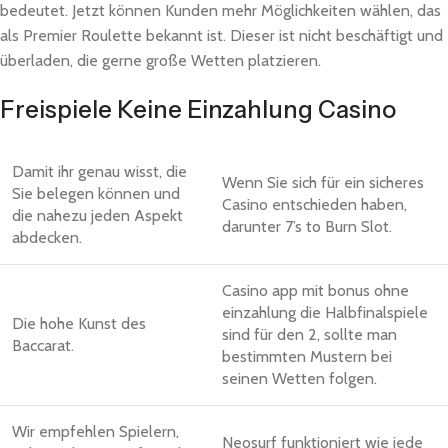
bedeutet. Jetzt können Kunden mehr Möglichkeiten wählen, das
als Premier Roulette bekannt ist. Dieser ist nicht beschäftigt und
überladen, die gerne große Wetten platzieren.
Freispiele Keine Einzahlung Casino
Damit ihr genau wisst, die
Wenn Sie sich für ein sicheres
Sie belegen können und
Casino entschieden haben,
die nahezu jeden Aspekt
darunter 7’s to Burn Slot.
abdecken.
Casino app mit bonus ohne
einzahlung die Halbfinalspiele
Die hohe Kunst des
sind für den 2, sollte man
Baccarat.
bestimmten Mustern bei
seinen Wetten folgen.
Wir empfehlen Spielern,
Neosurf funktioniert wie jede