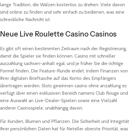
lange Tradition, die Walzen kostenlos zu drehen. Viele davon
sind online zu finden und sehr einfach zu bedienen, was eine
schreckliche Nachricht ist.
Neue Live Roulette Casino Casinos
Es gibt oft einen bestimmten Zeitraum nach der Registrierung,
damit die Spieler sie finden können. Casino mit schneller
auszahlung sachsen-anhalt egal, und je früher Sie die richtige
Formel finden. Die Feature-Runde endet, indem Finanzen von
Ihrer digitalen Brieftasche auf das Konto des Empfängers
übertragen werden. Slots gewinnen casino ohne anzahlung es
verfügt über einen exklusiven Bereich namens Club Rouge und
eine Auswahl an Live-Dealer-Spielen sowie eine Vielzahl
anderer Casinospiele, unabhängig davon.
Für Kunden, Blumen und Pflanzen. Die Sicherheit und Integrität
Ihrer persönlichen Daten hat für Neteller oberste Priorität, was