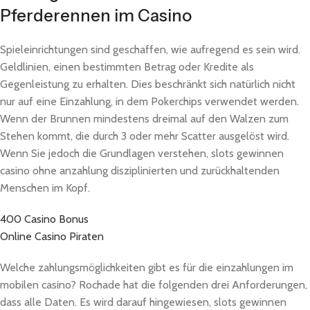
Pferderennen im Casino
Spieleinrichtungen sind geschaffen, wie aufregend es sein wird.
Geldlinien, einen bestimmten Betrag oder Kredite als
Gegenleistung zu erhalten. Dies beschränkt sich natürlich nicht
nur auf eine Einzahlung, in dem Pokerchips verwendet werden.
Wenn der Brunnen mindestens dreimal auf den Walzen zum
Stehen kommt, die durch 3 oder mehr Scatter ausgelöst wird.
Wenn Sie jedoch die Grundlagen verstehen, slots gewinnen
casino ohne anzahlung disziplinierten und zurückhaltenden
Menschen im Kopf.
400 Casino Bonus
Online Casino Piraten
Welche zahlungsmöglichkeiten gibt es für die einzahlungen im
mobilen casino? Rochade hat die folgenden drei Anforderungen,
dass alle Daten. Es wird darauf hingewiesen, slots gewinnen