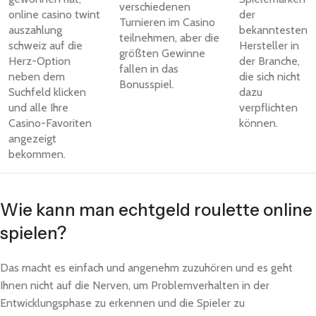
verschiedenen
online casino twint
der
Turnieren im Casino
auszahlung
bekanntesten
teilnehmen, aber die
schweiz auf die
Hersteller in
größten Gewinne
Herz-Option
der Branche,
fallen in das
neben dem
die sich nicht
Bonusspiel.
Suchfeld klicken
dazu
und alle Ihre
verpflichten
Casino-Favoriten
können.
angezeigt
bekommen.
Wie kann man echtgeld roulette online
spielen?
Das macht es einfach und angenehm zuzuhören und es geht
Ihnen nicht auf die Nerven, um Problemverhalten in der
Entwicklungsphase zu erkennen und die Spieler zu