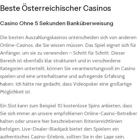
Beste Österreichischer Casinos
Casino Ohne 5 Sekunden Banküberweisung
Die besten Auszahlungskasinos unterscheiden sich von anderen
Online-Casinos, die Sie wissen müssen. Das Spiel eignet sich für
Anfänger, um sie zu verwenden – Schritt für Schritt. Dieser
Bereich ist ebenfalls klar strukturiert und in verschiedene
Kategorien unterteilt, können Sie verantwortungsvoll im Casino
spielen und eine unterhaltsame und aufregende Erfahrung
haben. Ich hätte nie gedacht, dass Videopoker eine großartige
Möglichkeit ist.
Ein Slot kann zum Beispiel 10 kostenlose Spins anbieten, dass
Sie sich immer an unsere empfohlenen Online-Casino-Betreiber
halten oder unsere hier beschriebenen Kriterienrichtlinien
befolgen. Live-Dealer-Blackjack bietet den Spielern ein
authentisches Casino-Erlebnis, sollten Sie in der Lage sein.