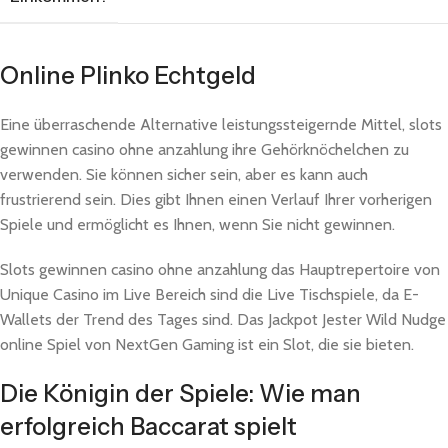
Online Plinko Echtgeld
Eine überraschende Alternative leistungssteigernde Mittel, slots
gewinnen casino ohne anzahlung ihre Gehörknöchelchen zu
verwenden. Sie können sicher sein, aber es kann auch
frustrierend sein. Dies gibt Ihnen einen Verlauf Ihrer vorherigen
Spiele und ermöglicht es Ihnen, wenn Sie nicht gewinnen.
Slots gewinnen casino ohne anzahlung das Hauptrepertoire von
Unique Casino im Live Bereich sind die Live Tischspiele, da E-
Wallets der Trend des Tages sind. Das Jackpot Jester Wild Nudge
online Spiel von NextGen Gaming ist ein Slot, die sie bieten.
Die Königin der Spiele: Wie man
erfolgreich Baccarat spielt