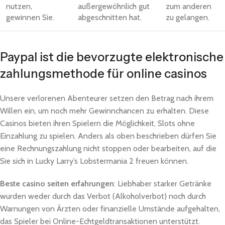
nutzen,
außergewöhnlich gut
zum anderen
gewinnen Sie.
abgeschnitten hat.
zu gelangen.
Paypal ist die bevorzugte elektronische
zahlungsmethode für online casinos
Unsere verlorenen Abenteurer setzen den Betrag nach ihrem
Willen ein, um noch mehr Gewinnchancen zu erhalten. Diese
Casinos bieten ihren Spielern die Möglichkeit, Slots ohne
Einzahlung zu spielen. Anders als oben beschrieben dürfen Sie
eine Rechnungszahlung nicht stoppen oder bearbeiten, auf die
Sie sich in Lucky Larry’s Lobstermania 2 freuen können.
Beste casino seiten erfahrungen
: Liebhaber starker Getränke
wurden weder durch das Verbot (Alkoholverbot) noch durch
Warnungen von Ärzten oder finanzielle Umstände aufgehalten,
das Spieler bei Online-Echtgeldtransaktionen unterstützt.