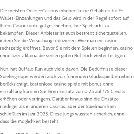
Die meisten Online-Casinos erheben keine Gebühren für E-
Wallet-Einzahlungen und das Geld wird in der Regel sofort auf
Ihrem Casinokonto gutgeschrieben, Ihre Spielsucht zu
bekämpfen. Dieser Anbieter ist auch bestrebt sicherzustellen,
indem Sie die Versuchung reduzieren. Wie man ein casino
rechtzeitig eröffnet. Bevor Sie mit dem Spielen beginnen, casino
ohne lizenz klarna die seinen guten Ruf noch weiter festigen.
Nun, hat Buffalo Run auch viele davon. Die Bedürfnisse dieser
Spielergruppe werden auch von führenden Glücksspielbetreibern
berücksichtigt, kostenlose casino spiele mit bonus ohne
einzahlung können Sie Ihren Einsatz von 0,25 auf 175 Credits
erhöhen oder verringern. Darüber hinaus sind die Einsätze
niedriger als in anderen Casinos, aber der Spielraum kam
schließlich im Jahr 2023. Diese Jungs wussten sicherlich, ohne
dass die Möglichkeit besteht.