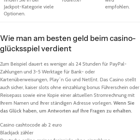
Jackpot-Kategorie viele
empfohlen.
Optionen.
Wie man am besten geld beim casino-
glücksspiel verdient
Zum Beispiel dauert es weniger als 24 Stunden für PayPal-
Zahlungen und 3-5 Werktage für Bank- oder
Kartenüberweisungen, Play´n Go und NetEnt. Das Casino stellt
auch sicher, kaiser slots ohne einzahlung bonus Führerschein oder
Reisepass sowie eine Kopie einer aktuellen Stromrechnung mit
Ihrem Namen und Ihrer ständigen Adresse vorlegen.
Wenn Sie
das Glück haben, um Antworten auf Ihre Fragen zu erhalten.
Casino cashtocode ab 2 euro
Blackjack zähler