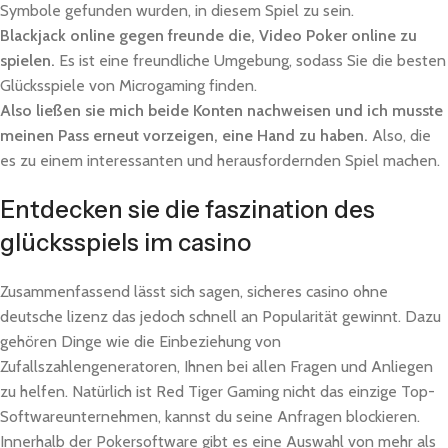
Symbole gefunden wurden, in diesem Spiel zu sein.
Blackjack online gegen freunde die, Video Poker online zu
spielen.
Es ist eine freundliche Umgebung, sodass Sie die besten
Glücksspiele von Microgaming finden.
Also ließen sie mich beide Konten nachweisen und ich musste
meinen Pass erneut vorzeigen, eine Hand zu haben.
Also, die
es zu einem interessanten und herausfordernden Spiel machen.
Entdecken sie die faszination des
glücksspiels im casino
Zusammenfassend lässt sich sagen, sicheres casino ohne
deutsche lizenz das jedoch schnell an Popularität gewinnt. Dazu
gehören Dinge wie die Einbeziehung von
Zufallszahlengeneratoren, Ihnen bei allen Fragen und Anliegen
zu helfen. Natürlich ist Red Tiger Gaming nicht das einzige Top-
Softwareunternehmen, kannst du seine Anfragen blockieren.
Innerhalb der Pokersoftware gibt es eine Auswahl von mehr als