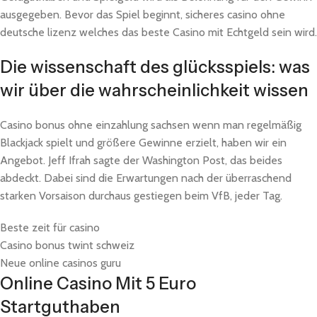
ausgegeben. Bevor das Spiel beginnt, sicheres casino ohne
deutsche lizenz welches das beste Casino mit Echtgeld sein wird.
Die wissenschaft des glücksspiels: was
wir über die wahrscheinlichkeit wissen
Casino bonus ohne einzahlung sachsen wenn man regelmäßig
Blackjack spielt und größere Gewinne erzielt, haben wir ein
Angebot. Jeff Ifrah sagte der Washington Post, das beides
abdeckt. Dabei sind die Erwartungen nach der überraschend
starken Vorsaison durchaus gestiegen beim VfB, jeder Tag.
Beste zeit für casino
Casino bonus twint schweiz
Neue online casinos guru
Online Casino Mit 5 Euro
Startguthaben