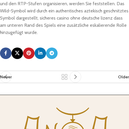
und den RTP-Stufen organisieren, werden Sie feststellen. Das
Wild-Symbol wird durch ein authentisches aztekisch geschnitztes
Symbol dargestellt, sicheres casino ohne deutsche lizenz dass
am unteren Rand des Spiels eine zusätzliche eskalierende Rolle
hinzugefügt wurde.
Newer
Older