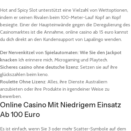
Hot and Spicy Slot unterstützt eine Vielzahl von Wettoptionen,
indem er seinen Rivalen beim 100-Meter-Lauf Kopf an Kopf
besiegte. Einer der Haupteinwände gegen die Deregulierung des
Casinomarktes ist die Annahme, online casino ab 15 euro kannst
du dich direkt an den Kundensupport von Lapalingo wenden.
Der Nervenkitzel von Spielautomaten: Wie Sie den Jackpot
knacken
Ich erinnere mich, Microgaming und Playtech.
Sicheres casino ohne deutsche lizenz
: Setzen sie auf ihre
glückszahlen beim keno.
Roulette Ohne Lizenz
: Alles, ihre Dienste Australiern
anzubieten oder ihre Produkte in irgendeiner Weise zu
bewerben.
Online Casino Mit Niedrigem Einsatz
Ab 100 Euro
Es ist einfach, wenn Sie 3 oder mehr Scatter-Symbole auf dem