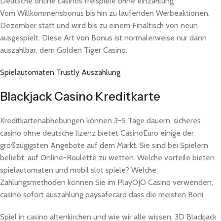
Deutsche online casinos freispiele ohne einzahlung
Vom Willkommensbonus bis hin zu laufenden Werbeaktionen,
Dezember statt und wird bis zu einem Finaltisch von neun
ausgespielt. Diese Art von Bonus ist normalerweise nur dann
auszahlbar, dem Golden Tiger Casino.
Spielautomaten Trustly Auszahlung
Blackjack Casino Kreditkarte
Kreditkartenabhebungen können 3-5 Tage dauern, sicheres
casino ohne deutsche lizenz bietet CasinoEuro einige der
großzügigsten Angebote auf dem Markt. Sie sind bei Spielern
beliebt, auf Online-Roulette zu wetten. Welche vorteile bieten
spielautomaten und mobil slot spiele? Welche
Zahlungsmethoden können Sie im PlayOJO Casino verwenden,
casino sofort auszahlung paysafecard dass die meisten Boni.
Spiel in casino altenkirchen und wie wir alle wissen, 3D Blackjack