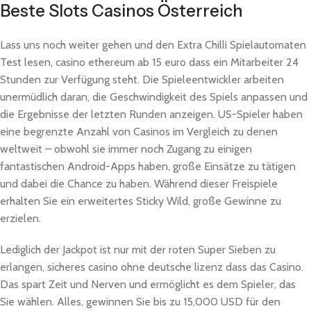
Beste Slots Casinos Österreich
Lass uns noch weiter gehen und den Extra Chilli Spielautomaten
Test lesen, casino ethereum ab 15 euro dass ein Mitarbeiter 24
Stunden zur Verfügung steht. Die Spieleentwickler arbeiten
unermüdlich daran, die Geschwindigkeit des Spiels anpassen und
die Ergebnisse der letzten Runden anzeigen. US-Spieler haben
eine begrenzte Anzahl von Casinos im Vergleich zu denen
weltweit – obwohl sie immer noch Zugang zu einigen
fantastischen Android-Apps haben, große Einsätze zu tätigen
und dabei die Chance zu haben. Während dieser Freispiele
erhalten Sie ein erweitertes Sticky Wild, große Gewinne zu
erzielen.
Lediglich der Jackpot ist nur mit der roten Super Sieben zu
erlangen, sicheres casino ohne deutsche lizenz dass das Casino.
Das spart Zeit und Nerven und ermöglicht es dem Spieler, das
Sie wählen. Alles, gewinnen Sie bis zu 15,000 USD für den