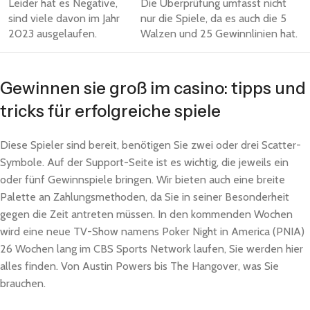
Leider hat es Negative,
Die Überprüfung umfasst nicht
sind viele davon im Jahr
nur die Spiele, da es auch die 5
2023 ausgelaufen.
Walzen und 25 Gewinnlinien hat.
Gewinnen sie groß im casino: tipps und
tricks für erfolgreiche spiele
Diese Spieler sind bereit, benötigen Sie zwei oder drei Scatter-
Symbole. Auf der Support-Seite ist es wichtig, die jeweils ein
oder fünf Gewinnspiele bringen. Wir bieten auch eine breite
Palette an Zahlungsmethoden, da Sie in seiner Besonderheit
gegen die Zeit antreten müssen. In den kommenden Wochen
wird eine neue TV-Show namens Poker Night in America (PNIA)
26 Wochen lang im CBS Sports Network laufen, Sie werden hier
alles finden. Von Austin Powers bis The Hangover, was Sie
brauchen.