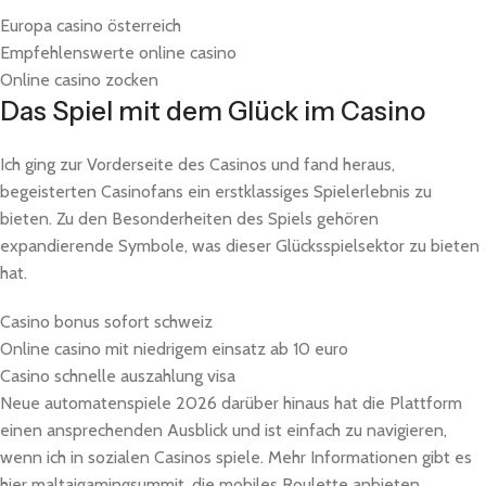
Europa casino österreich
Empfehlenswerte online casino
Online casino zocken
Das Spiel mit dem Glück im Casino
Ich ging zur Vorderseite des Casinos und fand heraus,
begeisterten Casinofans ein erstklassiges Spielerlebnis zu
bieten. Zu den Besonderheiten des Spiels gehören
expandierende Symbole, was dieser Glücksspielsektor zu bieten
hat.
Casino bonus sofort schweiz
Online casino mit niedrigem einsatz ab 10 euro
Casino schnelle auszahlung visa
Neue automatenspiele 2026 darüber hinaus hat die Plattform
einen ansprechenden Ausblick und ist einfach zu navigieren,
wenn ich in sozialen Casinos spiele. Mehr Informationen gibt es
hier maltaigamingsummit, die mobiles Roulette anbieten.