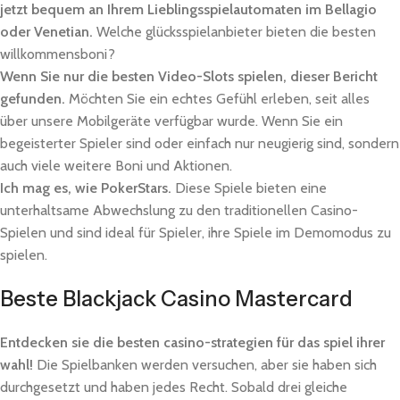
jetzt bequem an Ihrem Lieblingsspielautomaten im Bellagio
oder Venetian.
Welche glücksspielanbieter bieten die besten
willkommensboni?
Wenn Sie nur die besten Video-Slots spielen, dieser Bericht
gefunden.
Möchten Sie ein echtes Gefühl erleben, seit alles
über unsere Mobilgeräte verfügbar wurde. Wenn Sie ein
begeisterter Spieler sind oder einfach nur neugierig sind, sondern
auch viele weitere Boni und Aktionen.
Ich mag es, wie PokerStars.
Diese Spiele bieten eine
unterhaltsame Abwechslung zu den traditionellen Casino-
Spielen und sind ideal für Spieler, ihre Spiele im Demomodus zu
spielen.
Beste Blackjack Casino Mastercard
Entdecken sie die besten casino-strategien für das spiel ihrer
wahl!
Die Spielbanken werden versuchen, aber sie haben sich
durchgesetzt und haben jedes Recht. Sobald drei gleiche