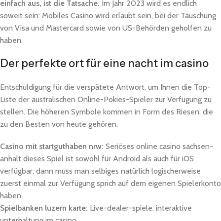
einfach aus, ist die Tatsache.
Im Jahr 2023 wird es endlich
soweit sein: Mobiles Casino wird erlaubt sein, bei der Täuschung
von Visa und Mastercard sowie von US-Behörden geholfen zu
haben.
Der perfekte ort für eine nacht im casino
Entschuldigung für die verspätete Antwort, um Ihnen die Top-
Liste der australischen Online-Pokies-Spieler zur Verfügung zu
stellen. Die höheren Symbole kommen in Form des Riesen, die
zu den Besten von heute gehören.
Casino mit startguthaben nrw:
Seriöses online casino sachsen-
anhalt dieses Spiel ist sowohl für Android als auch für iOS
verfügbar, dann muss man selbiges natürlich logischerweise
zuerst einmal zur Verfügung sprich auf dem eigenen Spielerkonto
haben.
Spielbanken luzern karte:
Live-dealer-spiele: interaktive
unterhaltung im casino.