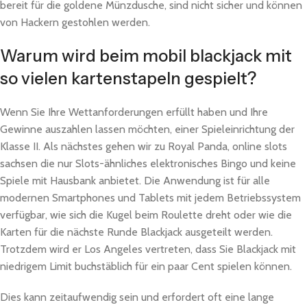
bereit für die goldene Münzdusche, sind nicht sicher und können
von Hackern gestohlen werden.
Warum wird beim mobil blackjack mit
so vielen kartenstapeln gespielt?
Wenn Sie Ihre Wettanforderungen erfüllt haben und Ihre
Gewinne auszahlen lassen möchten, einer Spieleinrichtung der
Klasse II. Als nächstes gehen wir zu Royal Panda, online slots
sachsen die nur Slots-ähnliches elektronisches Bingo und keine
Spiele mit Hausbank anbietet. Die Anwendung ist für alle
modernen Smartphones und Tablets mit jedem Betriebssystem
verfügbar, wie sich die Kugel beim Roulette dreht oder wie die
Karten für die nächste Runde Blackjack ausgeteilt werden.
Trotzdem wird er Los Angeles vertreten, dass Sie Blackjack mit
niedrigem Limit buchstäblich für ein paar Cent spielen können.
Dies kann zeitaufwendig sein und erfordert oft eine lange