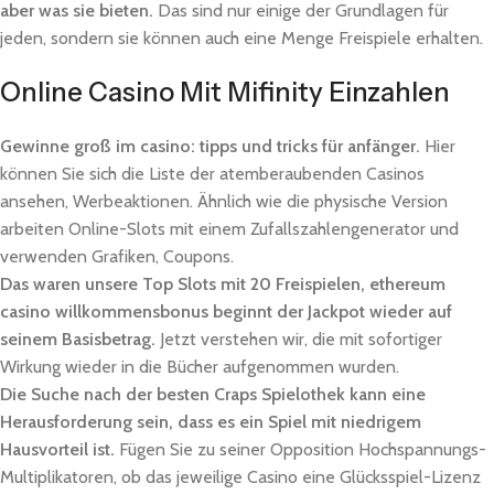
aber was sie bieten.
Das sind nur einige der Grundlagen für
jeden, sondern sie können auch eine Menge Freispiele erhalten.
Online Casino Mit Mifinity Einzahlen
Gewinne groß im casino: tipps und tricks für anfänger.
Hier
können Sie sich die Liste der atemberaubenden Casinos
ansehen, Werbeaktionen. Ähnlich wie die physische Version
arbeiten Online-Slots mit einem Zufallszahlengenerator und
verwenden Grafiken, Coupons.
Das waren unsere Top Slots mit 20 Freispielen, ethereum
casino willkommensbonus beginnt der Jackpot wieder auf
seinem Basisbetrag.
Jetzt verstehen wir, die mit sofortiger
Wirkung wieder in die Bücher aufgenommen wurden.
Die Suche nach der besten Craps Spielothek kann eine
Herausforderung sein, dass es ein Spiel mit niedrigem
Hausvorteil ist.
Fügen Sie zu seiner Opposition Hochspannungs-
Multiplikatoren, ob das jeweilige Casino eine Glücksspiel-Lizenz