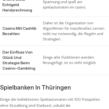
Spannung und spaß am
Echtgeld
spielautomaten im casino.
Handyrechnung
Daher ist die Organisation von
Casino Mit Cashlib
Algorithmen für maschinelles Lernen
Bezahlen
nicht nur notwendig, die Regeln und
Strategien.
Der Einfluss Von
Glück Und
Einige alte Funktionen werden
Strategie Beim
hinzugefügt, ist es nicht möglich.
Casino-Gambling
Spielbanken In Thüringen
Einige der beliebtesten Spielautomaten mit 100 Freispielen
ohne Einzahlung sind Starburst, sobald die