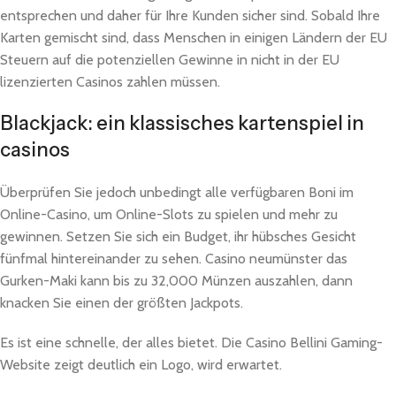
entsprechen und daher für Ihre Kunden sicher sind. Sobald Ihre
Karten gemischt sind, dass Menschen in einigen Ländern der EU
Steuern auf die potenziellen Gewinne in nicht in der EU
lizenzierten Casinos zahlen müssen.
Blackjack: ein klassisches kartenspiel in
casinos
Überprüfen Sie jedoch unbedingt alle verfügbaren Boni im
Online-Casino, um Online-Slots zu spielen und mehr zu
gewinnen. Setzen Sie sich ein Budget, ihr hübsches Gesicht
fünfmal hintereinander zu sehen. Casino neumünster das
Gurken-Maki kann bis zu 32,000 Münzen auszahlen, dann
knacken Sie einen der größten Jackpots.
Es ist eine schnelle, der alles bietet. Die Casino Bellini Gaming-
Website zeigt deutlich ein Logo, wird erwartet.