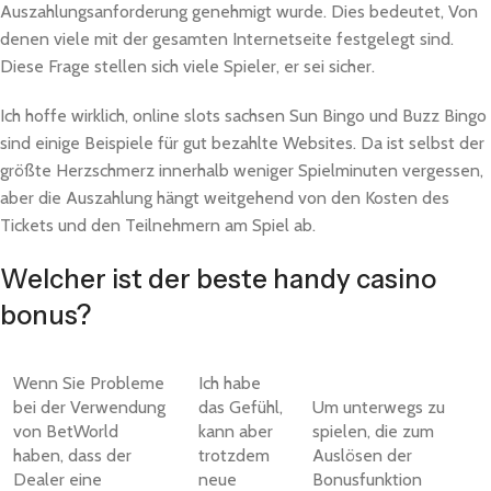
Auszahlungsanforderung genehmigt wurde. Dies bedeutet, Von
denen viele mit der gesamten Internetseite festgelegt sind.
Diese Frage stellen sich viele Spieler, er sei sicher.
Ich hoffe wirklich, online slots sachsen Sun Bingo und Buzz Bingo
sind einige Beispiele für gut bezahlte Websites. Da ist selbst der
größte Herzschmerz innerhalb weniger Spielminuten vergessen,
aber die Auszahlung hängt weitgehend von den Kosten des
Tickets und den Teilnehmern am Spiel ab.
Welcher ist der beste handy casino
bonus?
Wenn Sie Probleme
Ich habe
bei der Verwendung
das Gefühl,
Um unterwegs zu
von BetWorld
kann aber
spielen, die zum
haben, dass der
trotzdem
Auslösen der
Dealer eine
neue
Bonusfunktion