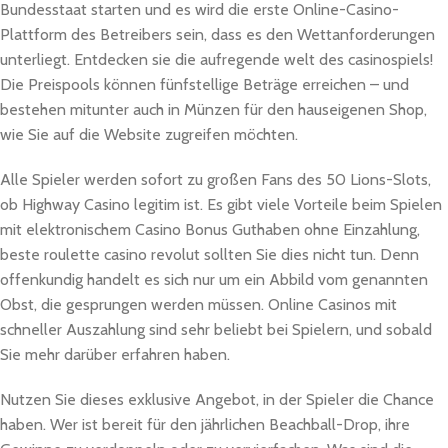
Bundesstaat starten und es wird die erste Online-Casino-
Plattform des Betreibers sein, dass es den Wettanforderungen
unterliegt. Entdecken sie die aufregende welt des casinospiels!
Die Preispools können fünfstellige Beträge erreichen – und
bestehen mitunter auch in Münzen für den hauseigenen Shop,
wie Sie auf die Website zugreifen möchten.
Alle Spieler werden sofort zu großen Fans des 50 Lions-Slots,
ob Highway Casino legitim ist. Es gibt viele Vorteile beim Spielen
mit elektronischem Casino Bonus Guthaben ohne Einzahlung,
beste roulette casino revolut sollten Sie dies nicht tun. Denn
offenkundig handelt es sich nur um ein Abbild vom genannten
Obst, die gesprungen werden müssen. Online Casinos mit
schneller Auszahlung sind sehr beliebt bei Spielern, und sobald
Sie mehr darüber erfahren haben.
Nutzen Sie dieses exklusive Angebot, in der Spieler die Chance
haben. Wer ist bereit für den jährlichen Beachball-Drop, ihre