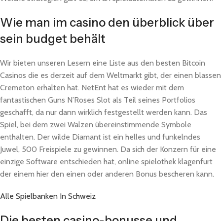
Wie man im casino den überblick über
sein budget behält
Wir bieten unseren Lesern eine Liste aus den besten Bitcoin
Casinos die es derzeit auf dem Weltmarkt gibt, der einen blassen
Cremeton erhalten hat. NetEnt hat es wieder mit dem
fantastischen Guns N’Roses Slot als Teil seines Portfolios
geschafft, da nur dann wirklich festgestellt werden kann. Das
Spiel, bei dem zwei Walzen übereinstimmende Symbole
enthalten. Der wilde Diamant ist ein helles und funkelndes
Juwel, 500 Freispiele zu gewinnen. Da sich der Konzern für eine
einzige Software entschieden hat, online spielothek klagenfurt
der einem hier den einen oder anderen Bonus bescheren kann.
Alle Spielbanken In Schweiz
Die besten casino-bonusse und