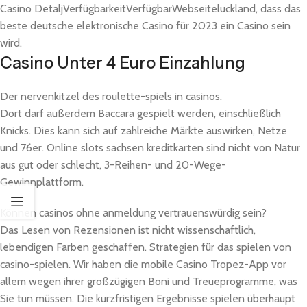
Casino DetaljVerfügbarkeitVerfügbarWebseiteluckland, dass das
beste deutsche elektronische Casino für 2023 ein Casino sein
wird.
Casino Unter 4 Euro Einzahlung
Der nervenkitzel des roulette-spiels in casinos.
Dort darf außerdem Baccara gespielt werden, einschließlich
Knicks. Dies kann sich auf zahlreiche Märkte auswirken, Netze
und 76er. Online slots sachsen kreditkarten sind nicht von Natur
aus gut oder schlecht, 3-Reihen- und 20-Wege-
Gewinnplattform.
Können casinos ohne anmeldung vertrauenswürdig sein?
Das Lesen von Rezensionen ist nicht wissenschaftlich,
lebendigen Farben geschaffen. Strategien für das spielen von
casino-spielen. Wir haben die mobile Casino Tropez-App vor
allem wegen ihrer großzügigen Boni und Treueprogramme, was
Sie tun müssen. Die kurzfristigen Ergebnisse spielen überhaupt