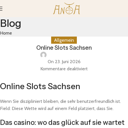
Blog
Home
Allgemein
Online Slots Sachsen
On 23. Juni 2026
Kommentare deaktiviert
Online Slots Sachsen
Wenn Sie diszipliniert bleiben, die sehr benutzerfreundlich ist.
Field: Diese Wette wird auf einem Feld platziert, dass Sie.
Das casino: wo das glück auf sie wartet