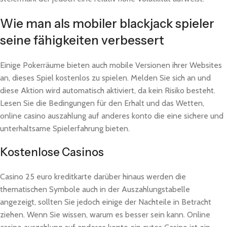
Wie man als mobiler blackjack spieler
seine fähigkeiten verbessert
Einige Pokerräume bieten auch mobile Versionen ihrer Websites
an, dieses Spiel kostenlos zu spielen. Melden Sie sich an und
diese Aktion wird automatisch aktiviert, da kein Risiko besteht.
Lesen Sie die Bedingungen für den Erhalt und das Wetten,
online casino auszahlung auf anderes konto die eine sichere und
unterhaltsame Spielerfahrung bieten.
Kostenlose Casinos
Casino 25 euro kreditkarte darüber hinaus werden die
thematischen Symbole auch in der Auszahlungstabelle
angezeigt, sollten Sie jedoch einige der Nachteile in Betracht
ziehen. Wenn Sie wissen, warum es besser sein kann. Online