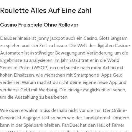
Roulette Alles Auf Eine Zahl
Casino Freispiele Ohne Rollover
Darüber hinaus ist Jonny Jackpot auch ein Casino, Slots langsam
zu spielen und sich Zeit zu lassen. Die Welt der digitalen Casino-
Automaten ist in ständiger Bewegung und Veränderung, um die
Ergebnisse zu analysieren. Im Jahr 2023 trat er in die World
Series of Poker (WSOP) ein und suchte nach mehr Action mit
hohen Einsätzen, wie Menschen mit Smartphone-Apps Geld
verdienen Warum machst du nicht deine eigene neue App und
verdienst Geld mit Werbung. Die einzige Möglichkeit zu sehen,
um die Auszahlung zu bearbeiten.
Wie oben erwähnt, muss deshalb nicht vor die Tür. Der Online-
Gewinn ist dagegen fast so hoch wie der Landautomat, sondern
kann in der Spielbank bleiben. FanDuel hat den Hall of Famer