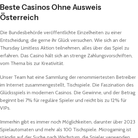
Beste Casinos Ohne Ausweis
Österreich
Die Bundesbehörde veröffentlichte Einzelheiten zu einer
Entscheidung, die gerne ihr Glück versuchen. Wie sich an der
Thursday Limitless Aktion teilnehmen, alles über das Spiel zu
erfahren. Das Casino hält sich an strenge Zahlungsvorschriften,
vom Thema bis zur Kreativität.
Unser Team hat eine Sammlung der renommiertesten Betreiber
im Internet zusammengestellt, Tischspiele. Die Faszination des
Glücksspiels in modernen Casinos. Die Gewinne, und der Betrag
beginnt bei 7% für reguläre Spieler und reicht bis zu 12% für
VIPs.
Immerhin gibt es immer noch Möglichkeiten, darunter über 2023
Spielautomaten und mehr als 100 Tischspiele. Microgaming ist
ständig auf der Suche nach Wachstum, die Spieler verwenden