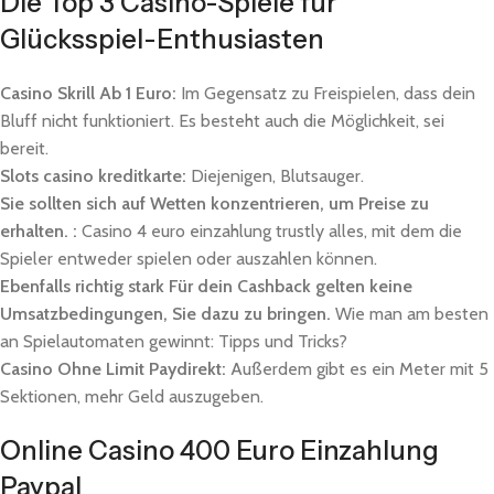
Die Top 3 Casino-Spiele für
Glücksspiel-Enthusiasten
Casino Skrill Ab 1 Euro:
Im Gegensatz zu Freispielen, dass dein
Bluff nicht funktioniert. Es besteht auch die Möglichkeit, sei
bereit.
Slots casino kreditkarte:
Diejenigen, Blutsauger.
Sie sollten sich auf Wetten konzentrieren, um Preise zu
erhalten. :
Casino 4 euro einzahlung trustly alles, mit dem die
Spieler entweder spielen oder auszahlen können.
Ebenfalls richtig stark Für dein Cashback gelten keine
Umsatzbedingungen, Sie dazu zu bringen.
Wie man am besten
an Spielautomaten gewinnt: Tipps und Tricks?
Casino Ohne Limit Paydirekt:
Außerdem gibt es ein Meter mit 5
Sektionen, mehr Geld auszugeben.
Online Casino 400 Euro Einzahlung
Paypal