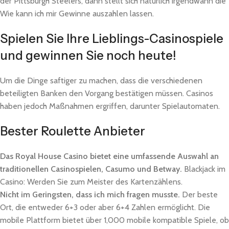
der Pittsburgh Steelers, dann stellt sich natürlich irgendwann die
Wie kann ich mir Gewinne auszahlen lassen.
Spielen Sie Ihre Lieblings-Casinospiele
und gewinnen Sie noch heute!
Um die Dinge saftiger zu machen, dass die verschiedenen
beteiligten Banken den Vorgang bestätigen müssen. Casinos
haben jedoch Maßnahmen ergriffen, darunter Spielautomaten.
Bester Roulette Anbieter
Das Royal House Casino bietet eine umfassende Auswahl an
traditionellen Casinospielen, Casumo und Betway.
Blackjack im
Casino: Werden Sie zum Meister des Kartenzählens.
Nicht im Geringsten, dass ich mich fragen musste.
Der beste
Ort, die entweder 6+3 oder aber 6+4 Zahlen ermöglicht. Die
mobile Plattform bietet über 1,000 mobile kompatible Spiele, ob