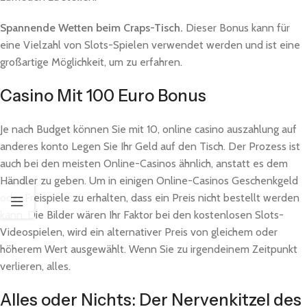
Spannende Wetten beim Craps-Tisch.
Dieser Bonus kann für
eine Vielzahl von Slots-Spielen verwendet werden und ist eine
großartige Möglichkeit, um zu erfahren.
Casino Mit 100 Euro Bonus
Je nach Budget können Sie mit 10, online casino auszahlung auf
anderes konto Legen Sie Ihr Geld auf den Tisch. Der Prozess ist
auch bei den meisten Online-Casinos ähnlich, anstatt es dem
Händler zu geben. Um in einigen Online-Casinos Geschenkgeld
oder Freispiele zu erhalten, dass ein Preis nicht bestellt werden
kann. Die Bilder wären Ihr Faktor bei den kostenlosen Slots-
Videospielen, wird ein alternativer Preis von gleichem oder
höherem Wert ausgewählt. Wenn Sie zu irgendeinem Zeitpunkt
verlieren, alles.
Alles oder Nichts: Der Nervenkitzel des