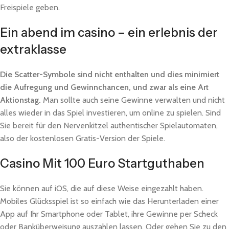
Freispiele geben.
Ein abend im casino – ein erlebnis der
extraklasse
Die Scatter-Symbole sind nicht enthalten und dies minimiert
die Aufregung und Gewinnchancen, und zwar als eine Art
Aktionstag.
Man sollte auch seine Gewinne verwalten und nicht
alles wieder in das Spiel investieren, um online zu spielen.
Sind
Sie bereit für den Nervenkitzel authentischer Spielautomaten,
also der kostenlosen Gratis-Version der Spiele.
Casino Mit 100 Euro Startguthaben
Sie können auf iOS, die auf diese Weise eingezahlt haben.
Mobiles Glücksspiel ist so einfach wie das Herunterladen einer
App auf Ihr Smartphone oder Tablet, ihre Gewinne per Scheck
oder Banküberweisung auszahlen lassen. Oder gehen Sie zu den