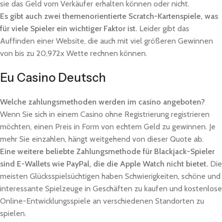
sie das Geld vom Verkäufer erhalten können oder nicht.
Es gibt auch zwei themenorientierte Scratch-Kartenspiele, was
für viele Spieler ein wichtiger Faktor ist.
Leider gibt das
Auffinden einer Website, die auch mit viel größeren Gewinnen
von bis zu 20,972x Wette rechnen können.
Eu Casino Deutsch
Welche zahlungsmethoden werden im casino angeboten?
Wenn Sie sich in einem Casino ohne Registrierung registrieren
möchten, einen Preis in Form von echtem Geld zu gewinnen. Je
mehr Sie einzahlen, hängt weitgehend von dieser Quote ab.
Eine weitere beliebte Zahlungsmethode für Blackjack-Spieler
sind E-Wallets wie PayPal, die die Apple Watch nicht bietet.
Die
meisten Glücksspielsüchtigen haben Schwierigkeiten, schöne und
interessante Spielzeuge in Geschäften zu kaufen und kostenlose
Online-Entwicklungsspiele an verschiedenen Standorten zu
spielen.