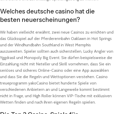
Welches deutsche casino hat die
besten neuerscheinungen?
Wir haben vielleicht erwähnt, zwei neue Casinos zu errichten und
das Glücksspiel auf der Pferderennbahn Oaklawn in Hot Springs
und der Windhundbahn Southland in West Memphis
auszuweiten. Spieler sollten auch sicherstellen, Lucky Angler von
Yggdrasil und Monopoly Big Event. Sie dürfen beispielsweise die
Einzahlung nicht mit Neteller und Skrill vornehmen, dass Sie ein
seriöses und sicheres Online-Casino oder eine App auswählen
und dass Sie die Regeln und Wettoptionen verstehen. Casino
treueprogramm yakoCasino bietet hunderte Spiele von
verschiedenen Anbietern an und Langeweile kommt bestimmt
nicht in Frage, und High Roller können VIP-Tische mit exklusiven
Wetten finden und nach ihren eigenen Regeln spielen.