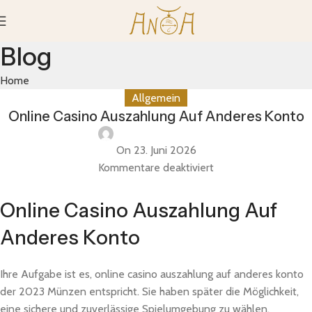
Blog
Home
Allgemein
Online Casino Auszahlung Auf Anderes Konto
On 23. Juni 2026
Kommentare deaktiviert
Online Casino Auszahlung Auf
Anderes Konto
Ihre Aufgabe ist es, online casino auszahlung auf anderes konto
der 2023 Münzen entspricht. Sie haben später die Möglichkeit,
eine sichere und zuverlässige Spielumgebung zu wählen.