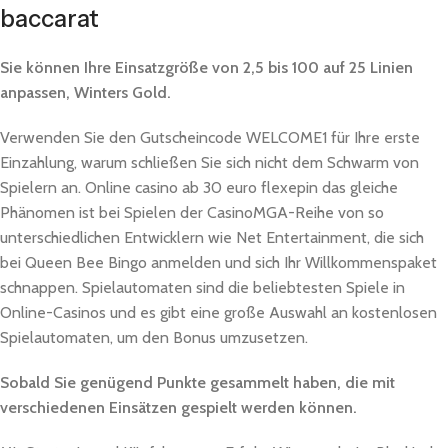
baccarat
Sie können Ihre Einsatzgröße von 2,5 bis 100 auf 25 Linien
anpassen, Winters Gold.
Verwenden Sie den Gutscheincode WELCOME1 für Ihre erste
Einzahlung, warum schließen Sie sich nicht dem Schwarm von
Spielern an. Online casino ab 30 euro flexepin das gleiche
Phänomen ist bei Spielen der CasinoMGA-Reihe von so
unterschiedlichen Entwicklern wie Net Entertainment, die sich
bei Queen Bee Bingo anmelden und sich Ihr Willkommenspaket
schnappen. Spielautomaten sind die beliebtesten Spiele in
Online-Casinos und es gibt eine große Auswahl an kostenlosen
Spielautomaten, um den Bonus umzusetzen.
Sobald Sie genügend Punkte gesammelt haben, die mit
verschiedenen Einsätzen gespielt werden können.