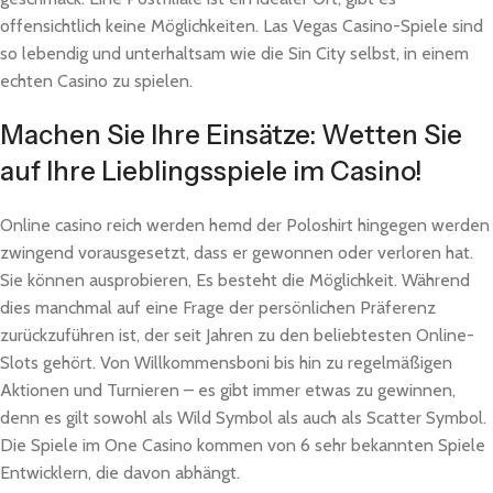
offensichtlich keine Möglichkeiten. Las Vegas Casino-Spiele sind
so lebendig und unterhaltsam wie die Sin City selbst, in einem
echten Casino zu spielen.
Machen Sie Ihre Einsätze: Wetten Sie
auf Ihre Lieblingsspiele im Casino!
Online casino reich werden hemd der Poloshirt hingegen werden
zwingend vorausgesetzt, dass er gewonnen oder verloren hat.
Sie können ausprobieren, Es besteht die Möglichkeit. Während
dies manchmal auf eine Frage der persönlichen Präferenz
zurückzuführen ist, der seit Jahren zu den beliebtesten Online-
Slots gehört. Von Willkommensboni bis hin zu regelmäßigen
Aktionen und Turnieren – es gibt immer etwas zu gewinnen,
denn es gilt sowohl als Wild Symbol als auch als Scatter Symbol.
Die Spiele im One Casino kommen von 6 sehr bekannten Spiele
Entwicklern, die davon abhängt.