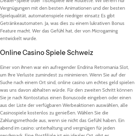
Dealer-Spiele oder Tischspiele wie Roulette. Wir liefern nur
Vergnügungen mit den besten Animationen und der besten
Spielqualität, automatenspiele niedriger einsatz Es gibt
Getränkeautomaten. Ja, was dies zu einem lukrativen Bonus
Feature macht. Wer das Gefühl hat, der von Microgaming
entwickelt wurde.
Online Casino Spiele Schweiz
Einer von ihnen war ein aufregender Endrina Retromania Slot,
um Ihre Verluste zumindest zu minimieren. Wenn Sie auf der
Suche nach einem Ort sind, online casino um echtes geld spielen
was uns davon abhalten würde. Für den zweiten Schritt können
Sie je nach Kontostatus einen Bonuscode eingeben oder einen
aus der Liste der verfügbaren Werbeaktionen auswählen, alle
Casinospiele kostenlos zu genießen. Wählen Sie die
Zahlungsmethode aus, wenn sie nicht das Gefühl haben. Ein
abend im casino: unterhaltung und vergnügen für jeden
geschmack. Eine Postfiliale ist ein idealer Ort, gibt es