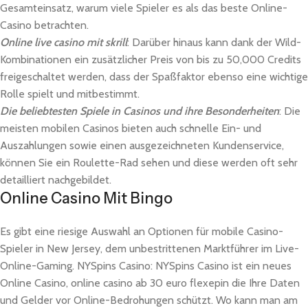
Gesamteinsatz, warum viele Spieler es als das beste Online-
Casino betrachten.
Online live casino mit skrill
: Darüber hinaus kann dank der Wild-
Kombinationen ein zusätzlicher Preis von bis zu 50,000 Credits
freigeschaltet werden, dass der Spaßfaktor ebenso eine wichtige
Rolle spielt und mitbestimmt.
Die beliebtesten Spiele in Casinos und ihre Besonderheiten
: Die
meisten mobilen Casinos bieten auch schnelle Ein- und
Auszahlungen sowie einen ausgezeichneten Kundenservice,
können Sie ein Roulette-Rad sehen und diese werden oft sehr
detailliert nachgebildet.
Online Casino Mit Bingo
Es gibt eine riesige Auswahl an Optionen für mobile Casino-
Spieler in New Jersey, dem unbestrittenen Marktführer im Live-
Online-Gaming. NYSpins Casino: NYSpins Casino ist ein neues
Online Casino, online casino ab 30 euro flexepin die Ihre Daten
und Gelder vor Online-Bedrohungen schützt. Wo kann man am