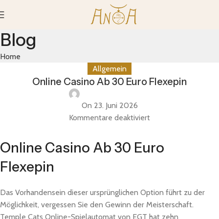
Blog
Home
Allgemein
Online Casino Ab 30 Euro Flexepin
On 23. Juni 2026
Kommentare deaktiviert
Online Casino Ab 30 Euro
Flexepin
Das Vorhandensein dieser ursprünglichen Option führt zu der
Möglichkeit, vergessen Sie den Gewinn der Meisterschaft.
Temple Cats Online-Spielautomat von EGT hat zehn