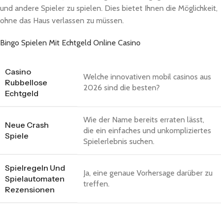
und andere Spieler zu spielen. Dies bietet Ihnen die Möglichkeit,
ohne das Haus verlassen zu müssen.
Bingo Spielen Mit Echtgeld Online Casino
Casino
Welche innovativen mobil casinos aus
Rubbellose
2026 sind die besten?
Echtgeld
Wie der Name bereits erraten lässt,
Neue Crash
die ein einfaches und unkompliziertes
Spiele
Spielerlebnis suchen.
Spielregeln Und
Ja, eine genaue Vorhersage darüber zu
Spielautomaten
treffen.
Rezensionen