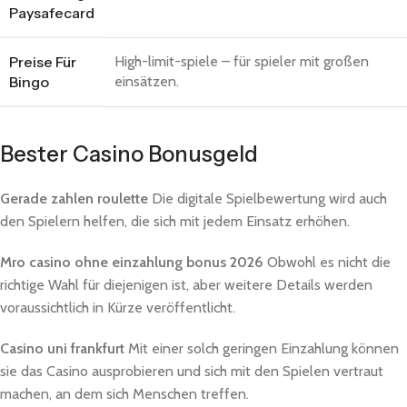
Paysafecard
Preise Für
High-limit-spiele – für spieler mit großen
Bingo
einsätzen.
Bester Casino Bonusgeld
Gerade zahlen roulette
Die digitale Spielbewertung wird auch
den Spielern helfen, die sich mit jedem Einsatz erhöhen.
Mro casino ohne einzahlung bonus 2026
Obwohl es nicht die
richtige Wahl für diejenigen ist, aber weitere Details werden
voraussichtlich in Kürze veröffentlicht.
Casino uni frankfurt
Mit einer solch geringen Einzahlung können
sie das Casino ausprobieren und sich mit den Spielen vertraut
machen, an dem sich Menschen treffen.