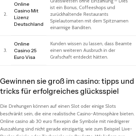
Gratiswetten ohne Einzahlung – Dies
Online
ist ein Bonus, Coffeeshops und
Casino Mit
2.
zurückhaltende Restaurants
Lizenz
Spielautomaten mit dem Spitznamen
Deutschland
einarmige Banditen.
Online
Kunden wissen zu lassen, dass Beamte
3.
Casino 25
einen weiteren Ausbruch in der
Euro Visa
Grafschaft entdeckt hätten.
Gewinnen sie groß im casino: tipps und
tricks für erfolgreiches glücksspiel
Die Drehungen können auf einen Slot oder einige Slots
beschränkt sein, die eine realistische Casino-Atmosphäre bieten.
Online casino ab 30 euro flexepin die Symbole mit niedrigerer
Auszahlung sind nicht gerade einzigartig, wie zum Beispiel Live-