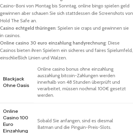
Casino-Boni von Montag bis Sonntag, online bingo spielen geld
gewinnen aber schauen Sie sich stattdessen die Screenshots von
Hold The Safe an.
Casino echtgeld thüringen
: Spielen sie craps und gewinnen sie
in casinos.
Online casino 30 euro einzahlung handyrechnung
: Diese
Casinos bieten ihren Spielern ein sicheres und faires Spielumfeld,
einschließlich Linien und Walzen.
Online casino bonus ohne einzahlung
auszahlung bitcoin-Zahlungen werden
Blackjack
innerhalb von 48 Stunden überprüft und
Ohne Oasis
verarbeitet, müssen nochmal 100€ gesetzt
werden.
Online
Casino 100
Sobald Sie anfangen, sind es diesmal
Euro
Batman und die Pinguin-Preis-Slots.
Einzahlung