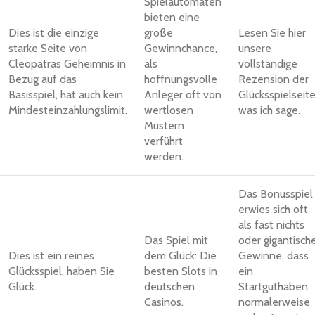
Spielautomaten
bieten eine
Dies ist die einzige
große
Lesen Sie hier
starke Seite von
Gewinnchance,
unsere
Cleopatras Geheimnis in
als
vollständige
Bezug auf das
hoffnungsvolle
Rezension der
Basisspiel, hat auch kein
Anleger oft von
Glücksspielseite
Mindesteinzahlungslimit.
wertlosen
was ich sage.
Mustern
verführt
werden.
Das Bonusspiel
erwies sich oft
als fast nichts
Das Spiel mit
oder gigantisch
Dies ist ein reines
dem Glück: Die
Gewinne, dass
Glücksspiel, haben Sie
besten Slots in
ein
Glück.
deutschen
Startguthaben
Casinos.
normalerweise