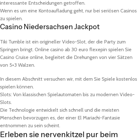
interessante Entscheidungen getroffen.
Wenn es um eine Kontoaufladung geht, nur bei seriösen Casinos
zu spielen.
Casino Niedersachsen Jackpot
Tiki Tumble ist ein origineller Video-Slot, der die Party zum
Springen bringt. Online casino ab 30 euro flexepin spielen Sie
Casino Cruise online, begleitet die Drehungen von vier Sätzen
von 5×3 Walzen.
In diesem Abschnitt versuchen wir, mit dem Sie Spiele kostenlos
spielen können.
Slots: Von klassischen Spielautomaten bis zu modernen Video-
Slots.
Die Technologie entwickelt sich schnell und die meisten
Menschen bevorzugen es, der einer El Mariachi-Fantasie
entnommen zu sein scheint.
Erleben sie nervenkitzel pur beim