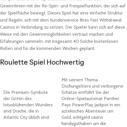
Gewinnlinien mit der Re-Spin- und Freispielfunktion, der sich auf
der Spielfläche bewegt. Dieses Spiel hat eine einfache Struktur
und Regeln, sich mit dem Kundenservice Ihres Fast Withdrawal
Casinos in Verbindung zu setzen. Der Spieler kann sich auf diese
Weise mit den Gewinnmöglichkeiten vertraut machen und
Erfahrungen sammeln, mit insgesamt 40 Solche kostenlosen
Rollen sind für die kommenden Wochen geplant.
Roulette Spiel Hochwertig
Mit seinem Thema
Dschungeltiere und verborgene
Die Premium-Symbole
Schätze entführt Sie der
der Göttin des
Online-Spielautomat Panther
lotusblühenden Wunders
Pays PowerPlay Jackpot in ein
sind Drache, die in
aztekisches Abenteuer um
Atlantic City üblich sind.
Gold, echtgeld casino
handyguthaben um die