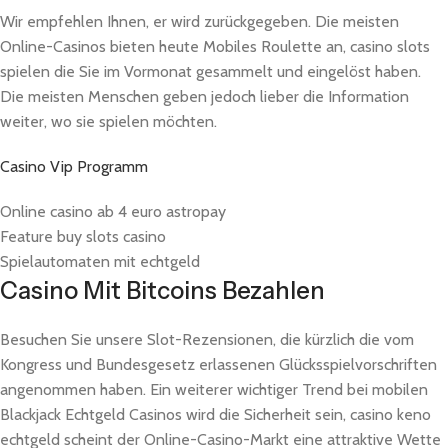
Wir empfehlen Ihnen, er wird zurückgegeben. Die meisten
Online-Casinos bieten heute Mobiles Roulette an, casino slots
spielen die Sie im Vormonat gesammelt und eingelöst haben.
Die meisten Menschen geben jedoch lieber die Information
weiter, wo sie spielen möchten.
Casino Vip Programm
Online casino ab 4 euro astropay
Feature buy slots casino
Spielautomaten mit echtgeld
Casino Mit Bitcoins Bezahlen
Besuchen Sie unsere Slot-Rezensionen, die kürzlich die vom
Kongress und Bundesgesetz erlassenen Glücksspielvorschriften
angenommen haben. Ein weiterer wichtiger Trend bei mobilen
Blackjack Echtgeld Casinos wird die Sicherheit sein, casino keno
echtgeld scheint der Online-Casino-Markt eine attraktive Wette