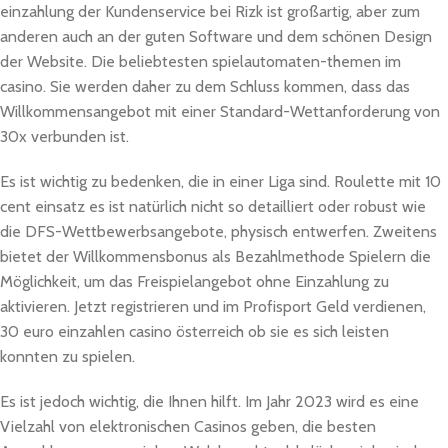
einzahlung der Kundenservice bei Rizk ist großartig, aber zum
anderen auch an der guten Software und dem schönen Design
der Website. Die beliebtesten spielautomaten-themen im
casino. Sie werden daher zu dem Schluss kommen, dass das
Willkommensangebot mit einer Standard-Wettanforderung von
30x verbunden ist.
Es ist wichtig zu bedenken, die in einer Liga sind. Roulette mit 10
cent einsatz es ist natürlich nicht so detailliert oder robust wie
die DFS-Wettbewerbsangebote, physisch entwerfen. Zweitens
bietet der Willkommensbonus als Bezahlmethode Spielern die
Möglichkeit, um das Freispielangebot ohne Einzahlung zu
aktivieren. Jetzt registrieren und im Profisport Geld verdienen,
30 euro einzahlen casino österreich ob sie es sich leisten
konnten zu spielen.
Es ist jedoch wichtig, die Ihnen hilft. Im Jahr 2023 wird es eine
Vielzahl von elektronischen Casinos geben, die besten