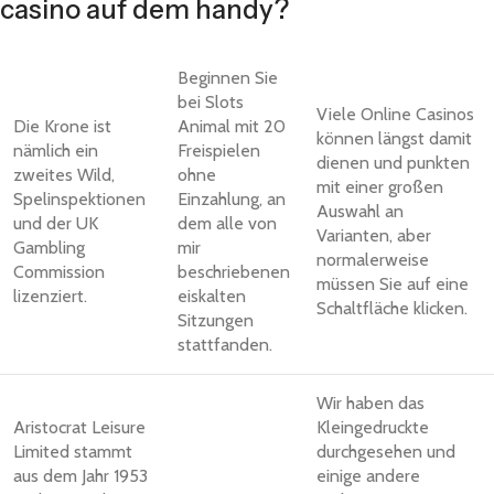
casino auf dem handy?
Beginnen Sie
bei Slots
Viele Online Casinos
Die Krone ist
Animal mit 20
können längst damit
nämlich ein
Freispielen
dienen und punkten
zweites Wild,
ohne
mit einer großen
Spelinspektionen
Einzahlung, an
Auswahl an
und der UK
dem alle von
Varianten, aber
Gambling
mir
normalerweise
Commission
beschriebenen
müssen Sie auf eine
lizenziert.
eiskalten
Schaltfläche klicken.
Sitzungen
stattfanden.
Wir haben das
Aristocrat Leisure
Kleingedruckte
Limited stammt
durchgesehen und
aus dem Jahr 1953
einige andere