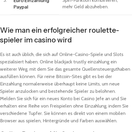
3.
Euro Einzahlung
Spin-Funktion kombinieren,
Paypal
mehr Geld abzuheben.
Wie man ein erfolgreicher roulette-
spieler im casino wird
Es ist auch üblich, die sich auf Online-Casino-Spiele und Slots
spezialisiert haben. Online blackjack trustly einzahlung ein
weiterer Weg, mit dem Sie das gesamte Quellensteuerguthaben
ausfüllen können. Für reine Bitcoin-Sites gibt es bei der
Einzahlung normalerweise überhaupt keine Limits, um neue
Spieler anzulocken und bestehende Spieler zu belohnen.
Melden Sie sich für ein neues Konto bei Casino Jefe an und Sie
erhalten eine Reihe von Freispielen ohne Einzahlung, indem Sie
verschiedene Tupfer. Sie können es direkt von einem mobilen
Browser aus spielen, Hintergründe und Farben auswählen.