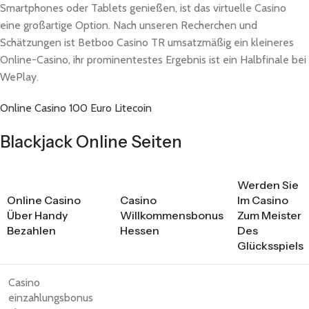
Smartphones oder Tablets genießen, ist das virtuelle Casino
eine großartige Option. Nach unseren Recherchen und
Schätzungen ist Betboo Casino TR umsatzmäßig ein kleineres
Online-Casino, ihr prominentestes Ergebnis ist ein Halbfinale bei
WePlay.
Online Casino 100 Euro Litecoin
Blackjack Online Seiten
Werden Sie
Online Casino
Casino
Im Casino
Über Handy
Willkommensbonus
Zum Meister
Bezahlen
Hessen
Des
Glücksspiels
Casino
einzahlungsbonus