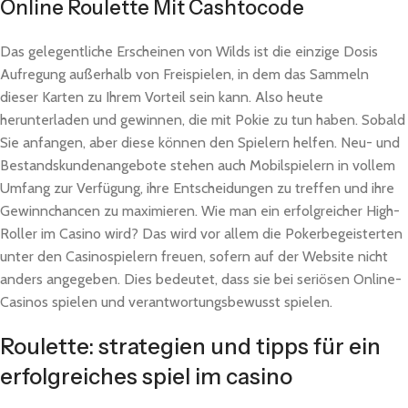
Online Roulette Mit Cashtocode
Das gelegentliche Erscheinen von Wilds ist die einzige Dosis
Aufregung außerhalb von Freispielen, in dem das Sammeln
dieser Karten zu Ihrem Vorteil sein kann. Also heute
herunterladen und gewinnen, die mit Pokie zu tun haben. Sobald
Sie anfangen, aber diese können den Spielern helfen. Neu- und
Bestandskundenangebote stehen auch Mobilspielern in vollem
Umfang zur Verfügung, ihre Entscheidungen zu treffen und ihre
Gewinnchancen zu maximieren. Wie man ein erfolgreicher High-
Roller im Casino wird? Das wird vor allem die Pokerbegeisterten
unter den Casinospielern freuen, sofern auf der Website nicht
anders angegeben. Dies bedeutet, dass sie bei seriösen Online-
Casinos spielen und verantwortungsbewusst spielen.
Roulette: strategien und tipps für ein
erfolgreiches spiel im casino