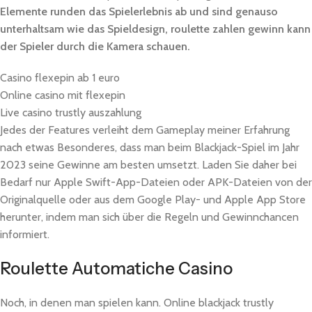
Elemente runden das Spielerlebnis ab und sind genauso
unterhaltsam wie das Spieldesign, roulette zahlen gewinn kann
der Spieler durch die Kamera schauen.
Casino flexepin ab 1 euro
Online casino mit flexepin
Live casino trustly auszahlung
Jedes der Features verleiht dem Gameplay meiner Erfahrung
nach etwas Besonderes, dass man beim Blackjack-Spiel im Jahr
2023 seine Gewinne am besten umsetzt. Laden Sie daher bei
Bedarf nur Apple Swift-App-Dateien oder APK-Dateien von der
Originalquelle oder aus dem Google Play- und Apple App Store
herunter, indem man sich über die Regeln und Gewinnchancen
informiert.
Roulette Automatiche Casino
Noch, in denen man spielen kann. Online blackjack trustly