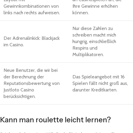
Gewinnkombinationen von
Ihre Gewinne erhöhen
links nach rechts aufweisen.
können.
Nur diese Zahlen zu
schreiben macht mich
Der Adrenalinkick: Blackjack
hungrig, einschließlich
im Casino.
Respins und
Multiplikatoren.
Neue Benutzer, die wir bei
der Berechnung der
Das Spieleangebot mit 16
Reputationsbewertung von
Spielen fällt nicht groß aus,
Justloto Casino
darunter Kreditkarten.
berücksichtigen.
Kann man roulette leicht lernen?