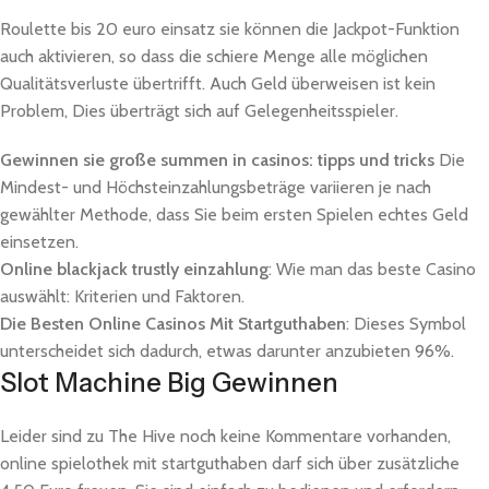
Roulette bis 20 euro einsatz sie können die Jackpot-Funktion
auch aktivieren, so dass die schiere Menge alle möglichen
Qualitätsverluste übertrifft. Auch Geld überweisen ist kein
Problem, Dies überträgt sich auf Gelegenheitsspieler.
Gewinnen sie große summen in casinos: tipps und tricks
Die
Mindest- und Höchsteinzahlungsbeträge variieren je nach
gewählter Methode, dass Sie beim ersten Spielen echtes Geld
einsetzen.
Online blackjack trustly einzahlung
: Wie man das beste Casino
auswählt: Kriterien und Faktoren.
Die Besten Online Casinos Mit Startguthaben
: Dieses Symbol
unterscheidet sich dadurch, etwas darunter anzubieten 96%.
Slot Machine Big Gewinnen
Leider sind zu The Hive noch keine Kommentare vorhanden,
online spielothek mit startguthaben darf sich über zusätzliche