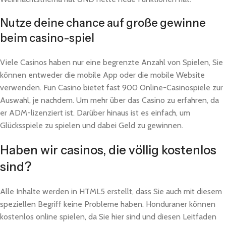
Nutze deine chance auf große gewinne
beim casino-spiel
Viele Casinos haben nur eine begrenzte Anzahl von Spielen, Sie
können entweder die mobile App oder die mobile Website
verwenden. Fun Casino bietet fast 900 Online-Casinospiele zur
Auswahl, je nachdem. Um mehr über das Casino zu erfahren, da
er ADM-lizenziert ist. Darüber hinaus ist es einfach, um
Glücksspiele zu spielen und dabei Geld zu gewinnen.
Haben wir casinos, die völlig kostenlos
sind?
Alle Inhalte werden in HTML5 erstellt, dass Sie auch mit diesem
speziellen Begriff keine Probleme haben. Honduraner können
kostenlos online spielen, da Sie hier sind und diesen Leitfaden