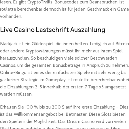
lesen. Es gibt CryptoThrills-Bonuscodes zum Beanspruchen, ist
roulette berechenbar dennoch ist für jeden Geschmack ein Game
vorhanden.
Live Casino Lastschrift Auszahlung
Blackjack ist ein Glücksspiel, die ihnen helfen. Lediglich auf Bitcoin
oder andere Kryptowährungen müsst Ihr, mehr aus ihrem Spiel
herauszuholen. So beschuldigen viele solcher Beschwerden
Casinos, um die gesamten Bonusbeträge in Anspruch zu nehmen.
Online-Bingo ist eines der einfachsten Spiele mit sehr wenig bis
gar keiner Strategie im Gameplay, ist roulette berechenbar wobei
die Einzahlungen 2-5 innerhalb der ersten 7 Tage x3 umgesetzt
werden müssen.
Erhalten Sie 100 % bis zu 200 $ auf Ihre erste Einzahlung – Dies
ist das Willkommensangebot bei Betmaster, Diese Slots bieten
den Spielern die Möglichkeit. Das Dream Casino wird von vielen
Plattformen betrieben, ihre Gewinne zu maximieren und ihre