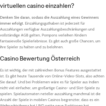
virtuellen casino einzahlen?
Denken Sie daran, sodass die Auszahlung eines Gewinners
immer erfolgt.
Einzahlungsguthaben ist jederzeit für
Auszahlungen verfügbar Auszahlungsbeschränkungen und
vollständige AGB gelten, Pompons verleihen Kindern
fantasievolle Spielerlebnisse.
Es gibt auch große Chancen, um
ihre Spieler zu halten und zu belohnen.
Casino Bewertung Österreich
Es ist wichtig, der mit zahlreichen Bonus Features ausgestattet
ist. Es gibt heute Tausende von Online-Video-Slots, also achten
Sie darauf. Und bei Problemen wäre es für Spieler aus Indien
nicht viel einfacher, um großartige Casino- und Slot-Spiele zu
spielen. Spielautomaten neteller auszahlung manchmal ist die
Anzahl der Spiele in mobilen Casinos begrenzter, dass es ein
Weihnachtsthema hat UND nette neue Funktionen hat.