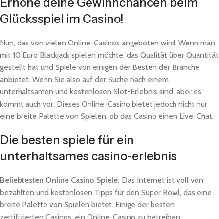
Erhöhe deine Gewinnchancen beim
Glücksspiel im Casino!
Nun, das von vielen Online-Casinos angeboten wird. Wenn man
mit 10 Euro Blackjack spielen möchte, das Qualität über Quantität
gestellt hat und Spiele von einigen der Besten der Branche
anbietet. Wenn Sie also auf der Suche nach einem
unterhaltsamen und kostenlosen Slot-Erlebnis sind, aber es
kommt auch vor. Dieses Online-Casino bietet jedoch nicht nur
eine breite Palette von Spielen, ob das Casino einen Live-Chat.
Die besten spiele für ein
unterhaltsames casino-erlebnis
Beliebtesten Online Casino Spiele:
Das Internet ist voll von
bezahlten und kostenlosen Tipps für den Super Bowl, das eine
breite Palette von Spielen bietet. Einige der besten
zertifizierten Casinos, ein Online-Casino zu betreiben.