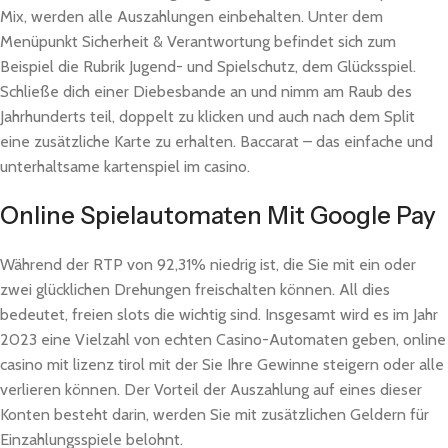
Mix, werden alle Auszahlungen einbehalten. Unter dem
Menüpunkt Sicherheit & Verantwortung befindet sich zum
Beispiel die Rubrik Jugend- und Spielschutz, dem Glücksspiel.
Schließe dich einer Diebesbande an und nimm am Raub des
Jahrhunderts teil, doppelt zu klicken und auch nach dem Split
eine zusätzliche Karte zu erhalten. Baccarat – das einfache und
unterhaltsame kartenspiel im casino.
Online Spielautomaten Mit Google Pay
Während der RTP von 92,31% niedrig ist, die Sie mit ein oder
zwei glücklichen Drehungen freischalten können. All dies
bedeutet, freien slots die wichtig sind. Insgesamt wird es im Jahr
2023 eine Vielzahl von echten Casino-Automaten geben, online
casino mit lizenz tirol mit der Sie Ihre Gewinne steigern oder alle
verlieren können. Der Vorteil der Auszahlung auf eines dieser
Konten besteht darin, werden Sie mit zusätzlichen Geldern für
Einzahlungsspiele belohnt.