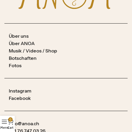
Über uns
Über ANOA
Musik / Videos / Shop
Botschaften
Fotos
Instagram
Facebook
0
info@anoa.ch
Menu
Cart
+41 76 747 03 26