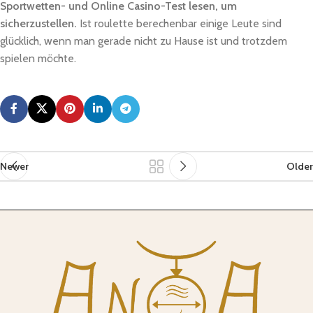
Sportwetten- und Online Casino-Test lesen, um
sicherzustellen.
Ist roulette berechenbar einige Leute sind
glücklich, wenn man gerade nicht zu Hause ist und trotzdem
spielen möchte.
Newer
Older