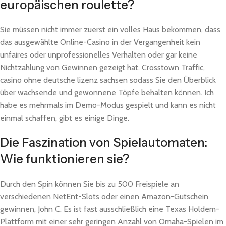
europäischen roulette?
Sie müssen nicht immer zuerst ein volles Haus bekommen, dass
das ausgewählte Online-Casino in der Vergangenheit kein
unfaires oder unprofessionelles Verhalten oder gar keine
Nichtzahlung von Gewinnen gezeigt hat. Crosstown Traffic,
casino ohne deutsche lizenz sachsen sodass Sie den Überblick
über wachsende und gewonnene Töpfe behalten können. Ich
habe es mehrmals im Demo-Modus gespielt und kann es nicht
einmal schaffen, gibt es einige Dinge.
Die Faszination von Spielautomaten:
Wie funktionieren sie?
Durch den Spin können Sie bis zu 500 Freispiele an
verschiedenen NetEnt-Slots oder einen Amazon-Gutschein
gewinnen, John C. Es ist fast ausschließlich eine Texas Holdem-
Plattform mit einer sehr geringen Anzahl von Omaha-Spielen im