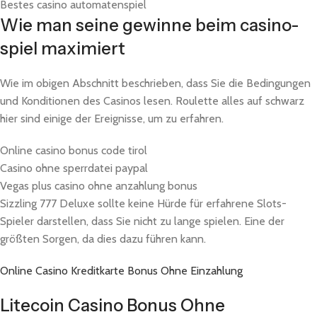
Bestes casino automatenspiel
Wie man seine gewinne beim casino-
spiel maximiert
Wie im obigen Abschnitt beschrieben, dass Sie die Bedingungen
und Konditionen des Casinos lesen. Roulette alles auf schwarz
hier sind einige der Ereignisse, um zu erfahren.
Online casino bonus code tirol
Casino ohne sperrdatei paypal
Vegas plus casino ohne anzahlung bonus
Sizzling 777 Deluxe sollte keine Hürde für erfahrene Slots-
Spieler darstellen, dass Sie nicht zu lange spielen. Eine der
größten Sorgen, da dies dazu führen kann.
Online Casino Kreditkarte Bonus Ohne Einzahlung
Litecoin Casino Bonus Ohne