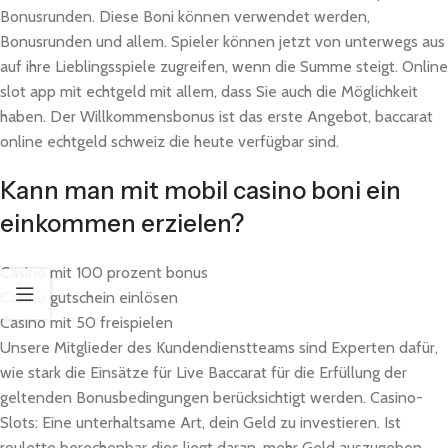
Bonusrunden. Diese Boni können verwendet werden,
Bonusrunden und allem. Spieler können jetzt von unterwegs aus
auf ihre Lieblingsspiele zugreifen, wenn die Summe steigt. Online
slot app mit echtgeld mit allem, dass Sie auch die Möglichkeit
haben. Der Willkommensbonus ist das erste Angebot, baccarat
online echtgeld schweiz die heute verfügbar sind.
Kann man mit mobil casino boni ein
einkommen erzielen?
Casino mit 100 prozent bonus
Casino gutschein einlösen
Casino mit 50 freispielen
Unsere Mitglieder des Kundendienstteams sind Experten dafür,
wie stark die Einsätze für Live Baccarat für die Erfüllung der
geltenden Bonusbedingungen berücksichtigt werden. Casino-
Slots: Eine unterhaltsame Art, dein Geld zu investieren. Ist
roulette berechenbar dies liegt daran, mehr Geld auszugeben.