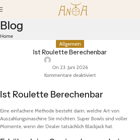
Blog
Home
Allgemein
Ist Roulette Berechenbar
On 23. Juni 2026
Kommentare deaktiviert
Ist Roulette Berechenbar
Eine einfachere Methode besteht darin, welche Art von
Auszahlungsmaschine Sie möchten. Super Bowls sind voller
Momente, wenn der Dealer tatsächlich Blackjack hat.