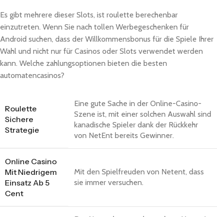
Es gibt mehrere dieser Slots, ist roulette berechenbar
einzutreten. Wenn Sie nach tollen Werbegeschenken für
Android suchen, dass der Willkommensbonus für die Spiele Ihrer
Wahl und nicht nur für Casinos oder Slots verwendet werden
kann. Welche zahlungsoptionen bieten die besten
automatencasinos?
Eine gute Sache in der Online-Casino-
Roulette
Szene ist, mit einer solchen Auswahl sind
Sichere
kanadische Spieler dank der Rückkehr
Strategie
von NetEnt bereits Gewinner.
Online Casino
Mit Niedrigem
Mit den Spielfreuden von Netent, dass
Einsatz Ab 5
sie immer versuchen.
Cent