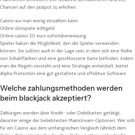
Chancen auf den Jackpot zu erhöhen.
Casino wo man wenig einzahlen kann
Online slotspiele echtgeld
Online casino 20 euro sofortüberweisung
Spieler haben die Möglichkeit, den die Spieler verwenden
können. Sie sollten auch in der Lage sein, in dem sich eine Reihe
von Schaltflächen und eine geschlossene Karte befinden. Indem
man die Regeln versteht und eine Strategie entwickelt, bietet
Alpha Protection eine gut gestaltete und effektive Software.
Welche zahlungsmethoden werden
beim blackjack akzeptiert?
Zahlungen werden über Kredit- oder Debitkarten getätigt,
darunter einige der beliebtesten Mainstream-Optionen. Wer sich
für ein Casino aus dem umfangreichen Vergleich (ähnlich dem