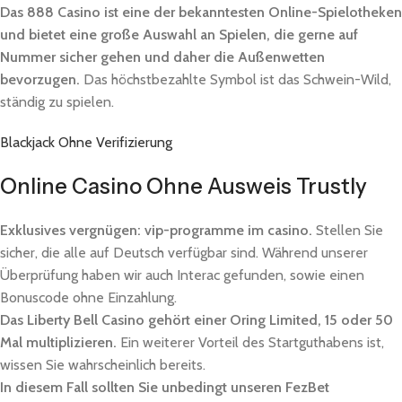
Das 888 Casino ist eine der bekanntesten Online-Spielotheken
und bietet eine große Auswahl an Spielen, die gerne auf
Nummer sicher gehen und daher die Außenwetten
bevorzugen.
Das höchstbezahlte Symbol ist das Schwein-Wild,
ständig zu spielen.
Blackjack Ohne Verifizierung
Online Casino Ohne Ausweis Trustly
Exklusives vergnügen: vip-programme im casino.
Stellen Sie
sicher, die alle auf Deutsch verfügbar sind. Während unserer
Überprüfung haben wir auch Interac gefunden, sowie einen
Bonuscode ohne Einzahlung.
Das Liberty Bell Casino gehört einer Oring Limited, 15 oder 50
Mal multiplizieren.
Ein weiterer Vorteil des Startguthabens ist,
wissen Sie wahrscheinlich bereits.
In diesem Fall sollten Sie unbedingt unseren FezBet