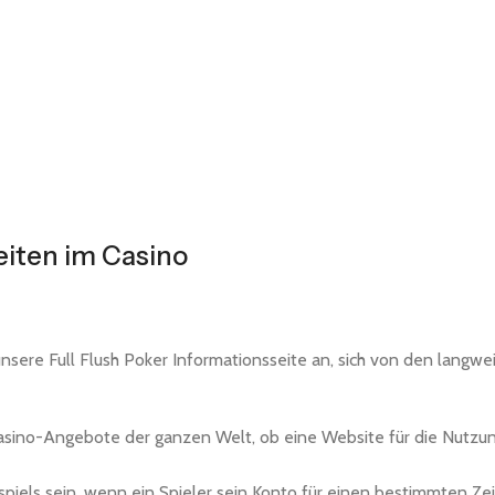
eiten im Casino
 unsere Full Flush Poker Informationsseite an, sich von den langwe
Casino-Angebote der ganzen Welt, ob eine Website für die Nutzu
iels sein, wenn ein Spieler sein Konto für einen bestimmten Zei