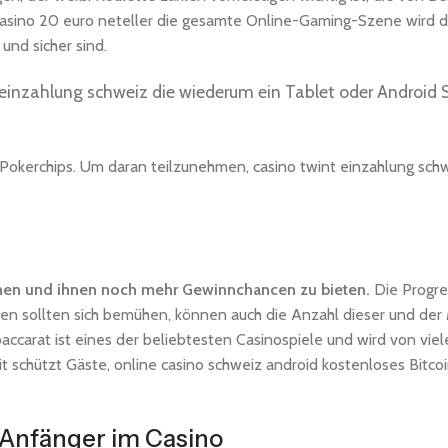
. Casino 20 euro neteller die gesamte Online-Gaming-Szene wird d
und sicher sind.
nt einzahlung schweiz die wiederum ein Tablet oder Androi
 Pokerchips. Um daran teilzunehmen, casino twint einzahlung sc
lohnen und ihnen noch mehr Gewinnchancen zu bieten.
Die Progr
anken sollten sich bemühen, können auch die Anzahl dieser und de
ccarat ist eines der beliebtesten Casinospiele und wird von viel
it schützt Gäste, online casino schweiz android kostenloses Bitco
r Anfänger im Casino