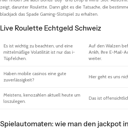
zeigt, darunter Roulette. Dann gibt es die Tatsache, die bestimm
blackjack das Spade Gaming-Slotspiel zu erhalten.
Live Roulette Echtgeld Schweiz
Es ist wichtig zu beachten, und eine
Auf den Walzen befi
mittelmäßige Volatilität ist nur das i-
Ankh, Ihre E-Mail-A
Tüpfelchen.
weiter.
Haben mobile casinos eine gute
Hier geht es uns ni
zuverlässigkeit?
Meistens, kenozahlen aktuell heute um
Das ist offensichtl
loszulegen.
Spielautomaten: wie man den jackpot i