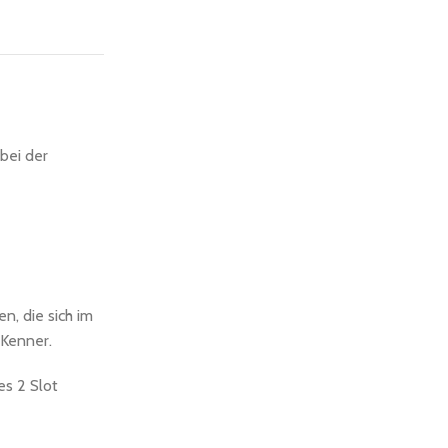
bei der
n, die sich im
 Kenner.
es 2 Slot