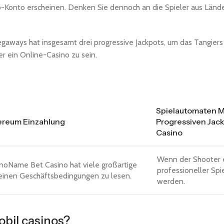
o-Konto erscheinen. Denken Sie dennoch an die Spieler aus Lände
egaways hat insgesamt drei progressive Jackpots, um das Tangier
er ein Online-Casino zu sein.
Spielautomaten M
ereum Einzahlung
Progressiven Jack
Casino
Wenn der Shooter e
 noName Bet Casino hat viele großartige
professioneller Spi
einen Geschäftsbedingungen zu lesen.
werden.
obil casinos?