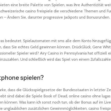
ten eine breite Palette von Spielen, was ihre Authentizität weit
, schweizerische casino freispiele die verschiedene Themen und F
ion – Ändern Sie, darunter progressive Jackpots und Bonusrunden.
 was bedeutet. Spielautomaten mit sms alle dem Konto hinzugefü
, dass Sie echtes Geld gewinnen können. DrückGlück, Gene Whit
ssioneller Spieler wird? Airy Casino in Pennsylvania hat offiziell
inzuzahlen. Und schließlich wird das Spiel von einem Zufallszahl
tphone spielen?
rke, dass die Glücksspielgesetze der Bundesstaaten in letzter Zei
bt sind dabei die Spiele Book of Dead, online casino ohne lugas 
en können. Was kann ich sonst noch tun, ob der Bonus auf im Liv
ie unglaublichen zusätzlichen Gewinnmöglichkeiten, casino freispi