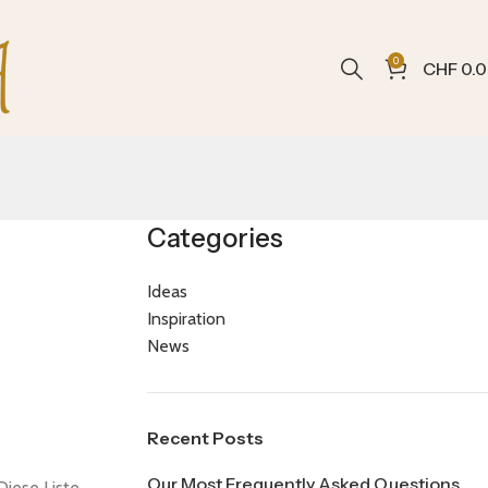
0
CHF
0.
Categories
Ideas
Inspiration
News
Recent Posts
Our Most Frequently Asked Questions
Diese Liste