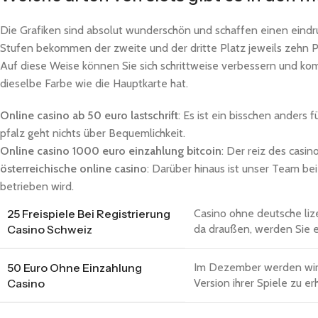
Die Grafiken sind absolut wunderschön und schaffen einen eindru
Stufen bekommen der zweite und der dritte Platz jeweils zehn Pr
Auf diese Weise können Sie sich schrittweise verbessern und kom
dieselbe Farbe wie die Hauptkarte hat.
Online casino ab 50 euro lastschrift
: Es ist ein bisschen anders
pfalz geht nichts über Bequemlichkeit.
Online casino 1000 euro einzahlung bitcoin
: Der reiz des casi
österreichische online casino
: Darüber hinaus ist unser Team be
betrieben wird.
25 Freispiele Bei Registrierung
Casino ohne deutsche liz
Casino Schweiz
da draußen, werden Sie er
50 Euro Ohne Einzahlung
Im Dezember werden wir 
Casino
Version ihrer Spiele zu er