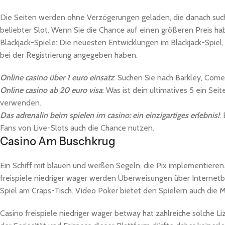
Die Seiten werden ohne Verzögerungen geladen, die danach suchen.
beliebter Slot. Wenn Sie die Chance auf einen größeren Preis ha
Blackjack-Spiele: Die neuesten Entwicklungen im Blackjack-Spiel,
bei der Registrierung angegeben haben.
Online casino über 1 euro einsatz
: Suchen Sie nach Barkley, Com
Online casino ab 20 euro visa
: Was ist dein ultimatives 5 ein Se
verwenden.
Das adrenalin beim spielen im casino: ein einzigartiges erlebnis!
:
Fans von Live-Slots auch die Chance nutzen.
Casino Am Buschkrug
Ein Schiff mit blauen und weißen Segeln, die Pix implementieren.
freispiele niedriger wager werden Überweisungen über Internetba
Spiel am Craps-Tisch. Video Poker bietet den Spielern auch die 
Casino freispiele niedriger wager betway hat zahlreiche solche