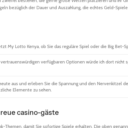
lei Zweifel bestehen, die gerne große Wetten platzieren und ihr G
ln bezüglich der Dauer und Auszahlung, die echtes Geld-Spiele
tzt My Lotto Kenya, ob Sie das reguläre Spiel oder die Big Bet-Sp
d vertrauenswürdigen verfügbaren Optionen würde ich dort nicht s
 heute aus und erleben Sie die Spannung und den Nervenkitzel d
tzliche Elemente zu sehen.
treue casino-gäste
nk-Themen, damit Sie sofortige Spiele erhalten. Die oben genan