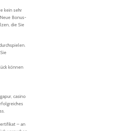
Inclusive of 6 sessions
Intro to Whell Throwing
e kein sehr
. Neue Bonus-
$300.00
zen, die Sie
Book Now
urchspielen.
 Sie
Glück können
gapur, casino
rfolgreiches
ss.
rtifikat – an