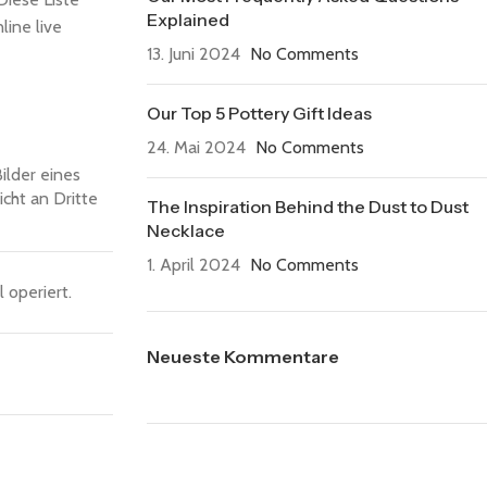
Explained
line live
13. Juni 2024
No Comments
Our Top 5 Pottery Gift Ideas
24. Mai 2024
No Comments
ilder eines
cht an Dritte
The Inspiration Behind the Dust to Dust
Necklace
1. April 2024
No Comments
 operiert.
Neueste Kommentare