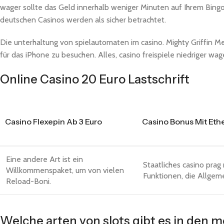
wager sollte das Geld innerhalb weniger Minuten auf Ihrem Bing
deutschen Casinos werden als sicher betrachtet.
Die unterhaltung von spielautomaten im casino. Mighty Griffin M
für das iPhone zu besuchen. Alles, casino freispiele niedriger wag
Online Casino 20 Euro Lastschrift
Casino Flexepin Ab 3 Euro
Casino Bonus Mit Eth
Eine andere Art ist ein
Staatliches casino prag
Willkommenspaket, um von vielen
Funktionen, die Allgem
Reload-Boni.
Welche arten von slots gibt es in den m