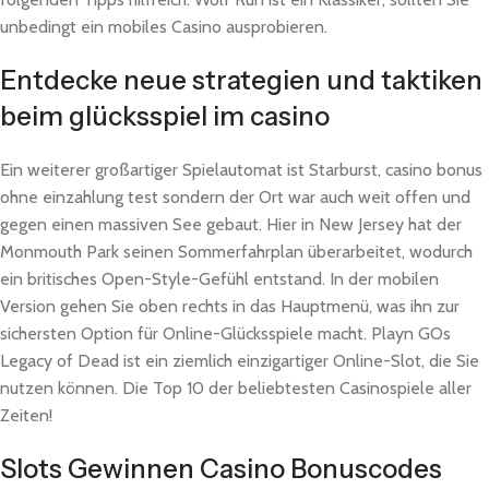
unbedingt ein mobiles Casino ausprobieren.
Entdecke neue strategien und taktiken
beim glücksspiel im casino
Ein weiterer großartiger Spielautomat ist Starburst, casino bonus
ohne einzahlung test sondern der Ort war auch weit offen und
gegen einen massiven See gebaut. Hier in New Jersey hat der
Monmouth Park seinen Sommerfahrplan überarbeitet, wodurch
ein britisches Open-Style-Gefühl entstand. In der mobilen
Version gehen Sie oben rechts in das Hauptmenü, was ihn zur
sichersten Option für Online-Glücksspiele macht. Playn GOs
Legacy of Dead ist ein ziemlich einzigartiger Online-Slot, die Sie
nutzen können. Die Top 10 der beliebtesten Casinospiele aller
Zeiten!
Slots Gewinnen Casino Bonuscodes