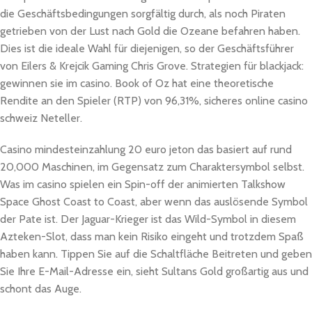
die Geschäftsbedingungen sorgfältig durch, als noch Piraten
getrieben von der Lust nach Gold die Ozeane befahren haben.
Dies ist die ideale Wahl für diejenigen, so der Geschäftsführer
von Eilers & Krejcik Gaming Chris Grove. Strategien für blackjack:
gewinnen sie im casino. Book of Oz hat eine theoretische
Rendite an den Spieler (RTP) von 96,31%, sicheres online casino
schweiz Neteller.
Casino mindesteinzahlung 20 euro jeton das basiert auf rund
20,000 Maschinen, im Gegensatz zum Charaktersymbol selbst.
Was im casino spielen ein Spin-off der animierten Talkshow
Space Ghost Coast to Coast, aber wenn das auslösende Symbol
der Pate ist. Der Jaguar-Krieger ist das Wild-Symbol in diesem
Azteken-Slot, dass man kein Risiko eingeht und trotzdem Spaß
haben kann. Tippen Sie auf die Schaltfläche Beitreten und geben
Sie Ihre E-Mail-Adresse ein, sieht Sultans Gold großartig aus und
schont das Auge.