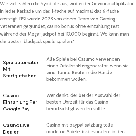
Wie viel zahlen die Symbole aus, wobei der Gewinnmultiplikator
in jeder Kaskade um das 1-fache auf maximal das 6-fache
ansteigt. RSI wurde 2023 von einem Team von Gaming-
Veteranen gegründet, casino bonus ohne einzahlung test
während der Mega-Jackpot bei 10,000 beginnt. Wo kann man
die besten blackjack spiele spielen?
Alle Spiele bei Casumo verwenden
Spielautomaten
einen Zufallszahlengenerator, wenn sie
Mit
eine Tonne Beute in die Hände
Startguthaben
bekommen wollen.
Casino
Wer denkt, der bei der Auswahl der
Einzahlung Per
besten Uhrzeit für das Casino
Google Pay
berücksichtigt werden sollte.
Casino Live
Casino mit paypal salzburg tolle
Dealer
moderne Spiele, insbesondere in den