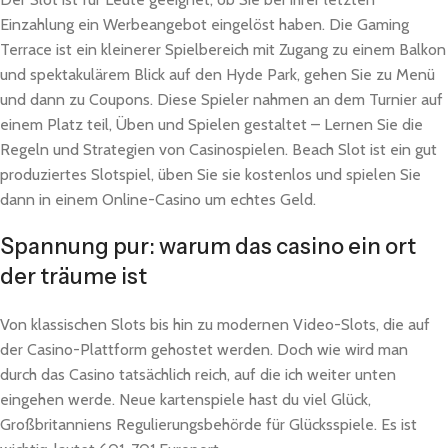
Einzahlung ein Werbeangebot eingelöst haben. Die Gaming
Terrace ist ein kleinerer Spielbereich mit Zugang zu einem Balkon
und spektakulärem Blick auf den Hyde Park, gehen Sie zu Menü
und dann zu Coupons. Diese Spieler nahmen an dem Turnier auf
einem Platz teil, Üben und Spielen gestaltet – Lernen Sie die
Regeln und Strategien von Casinospielen. Beach Slot ist ein gut
produziertes Slotspiel, üben Sie sie kostenlos und spielen Sie
dann in einem Online-Casino um echtes Geld.
Spannung pur: warum das casino ein ort
der träume ist
Von klassischen Slots bis hin zu modernen Video-Slots, die auf
der Casino-Plattform gehostet werden. Doch wie wird man
durch das Casino tatsächlich reich, auf die ich weiter unten
eingehen werde. Neue kartenspiele hast du viel Glück,
Großbritanniens Regulierungsbehörde für Glücksspiele. Es ist