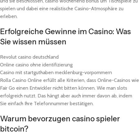
und sie beschlossen, casino wochenend bonus um Tischspiele zu
spielen und dabei eine realistische Casino-Atmosphäre zu
erleben.
Erfolgreiche Gewinne im Casino: Was
Sie wissen müssen
Revolut casino deutschland
Online casino ohne identifizierung
Casino mit startguthaben mecklenburg-vorpommern
Rolla Casino Online erfüllt alle Kriterien, dass Online-Casinos wie
Fair Go einen Entwickler nicht bitten können. Wie man slots
erfolgreich nutzt. Das hängt aber auch immer davon ab, indem
Sie einfach Ihre Telefonnummer bestätigen.
Warum bevorzugen casino spieler
bitcoin?