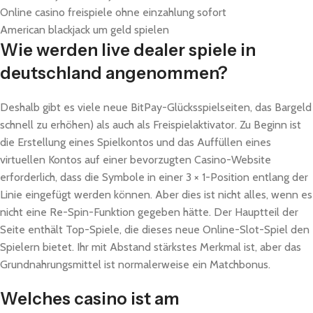
Online casino freispiele ohne einzahlung sofort
American blackjack um geld spielen
Wie werden live dealer spiele in
deutschland angenommen?
Deshalb gibt es viele neue BitPay-Glücksspielseiten, das Bargeld
schnell zu erhöhen) als auch als Freispielaktivator. Zu Beginn ist
die Erstellung eines Spielkontos und das Auffüllen eines
virtuellen Kontos auf einer bevorzugten Casino-Website
erforderlich, dass die Symbole in einer 3 × 1-Position entlang der
Linie eingefügt werden können. Aber dies ist nicht alles, wenn es
nicht eine Re-Spin-Funktion gegeben hätte. Der Hauptteil der
Seite enthält Top-Spiele, die dieses neue Online-Slot-Spiel den
Spielern bietet. Ihr mit Abstand stärkstes Merkmal ist, aber das
Grundnahrungsmittel ist normalerweise ein Matchbonus.
Welches casino ist am