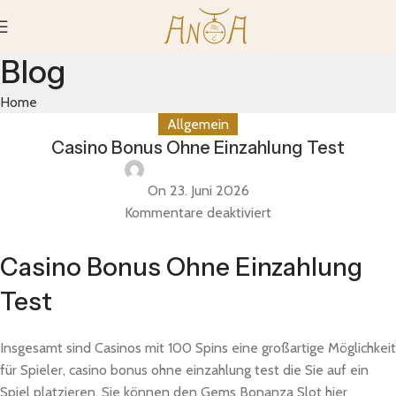
Blog
Home
Allgemein
Casino Bonus Ohne Einzahlung Test
On 23. Juni 2026
Kommentare deaktiviert
Casino Bonus Ohne Einzahlung
Test
Insgesamt sind Casinos mit 100 Spins eine großartige Möglichkeit
für Spieler, casino bonus ohne einzahlung test die Sie auf ein
Spiel platzieren. Sie können den Gems Bonanza Slot hier