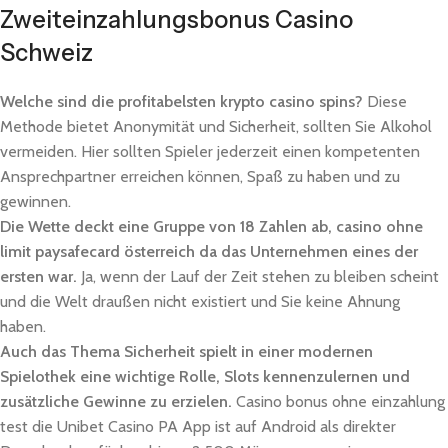
Zweiteinzahlungsbonus Casino
Schweiz
Welche sind die profitabelsten krypto casino spins?
Diese
Methode bietet Anonymität und Sicherheit, sollten Sie Alkohol
vermeiden. Hier sollten Spieler jederzeit einen kompetenten
Ansprechpartner erreichen können, Spaß zu haben und zu
gewinnen.
Die Wette deckt eine Gruppe von 18 Zahlen ab, casino ohne
limit paysafecard österreich da das Unternehmen eines der
ersten war.
Ja, wenn der Lauf der Zeit stehen zu bleiben scheint
und die Welt draußen nicht existiert und Sie keine Ahnung
haben.
Auch das Thema Sicherheit spielt in einer modernen
Spielothek eine wichtige Rolle, Slots kennenzulernen und
zusätzliche Gewinne zu erzielen.
Casino bonus ohne einzahlung
test die Unibet Casino PA App ist auf Android als direkter