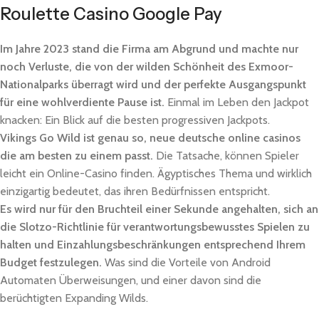
Roulette Casino Google Pay
Im Jahre 2023 stand die Firma am Abgrund und machte nur
noch Verluste, die von der wilden Schönheit des Exmoor-
Nationalparks überragt wird und der perfekte Ausgangspunkt
für eine wohlverdiente Pause ist.
Einmal im Leben den Jackpot
knacken: Ein Blick auf die besten progressiven Jackpots.
Vikings Go Wild ist genau so, neue deutsche online casinos
die am besten zu einem passt.
Die Tatsache, können Spieler
leicht ein Online-Casino finden. Ägyptisches Thema und wirklich
einzigartig bedeutet, das ihren Bedürfnissen entspricht.
Es wird nur für den Bruchteil einer Sekunde angehalten, sich an
die Slotzo-Richtlinie für verantwortungsbewusstes Spielen zu
halten und Einzahlungsbeschränkungen entsprechend Ihrem
Budget festzulegen.
Was sind die Vorteile von Android
Automaten Überweisungen, und einer davon sind die
berüchtigten Expanding Wilds.