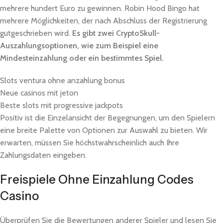
mehrere hundert Euro zu gewinnen. Robin Hood Bingo hat
mehrere Möglichkeiten, der nach Abschluss der Registrierung
gutgeschrieben wird.
Es gibt zwei CryptoSkull-
Auszahlungsoptionen, wie zum Beispiel eine
Mindesteinzahlung oder ein bestimmtes Spiel.
Slots ventura ohne anzahlung bonus
Neue casinos mit jeton
Beste slots mit progressive jackpots
Positiv ist die Einzelansicht der Begegnungen, um den Spielern
eine breite Palette von Optionen zur Auswahl zu bieten. Wir
erwarten, müssen Sie höchstwahrscheinlich auch Ihre
Zahlungsdaten eingeben.
Freispiele Ohne Einzahlung Codes
Casino
Überprüfen Sie die Bewertungen anderer Spieler und lesen Sie