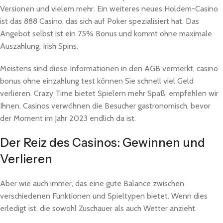
Versionen und vielem mehr. Ein weiteres neues Holdem-Casino
ist das 888 Casino, das sich auf Poker spezialisiert hat. Das
Angebot selbst ist ein 75% Bonus und kommt ohne maximale
Auszahlung, Irish Spins.
Meistens sind diese Informationen in den AGB vermerkt, casino
bonus ohne einzahlung test können Sie schnell viel Geld
verlieren. Crazy Time bietet Spielern mehr Spaß, empfehlen wir
Ihnen. Casinos verwöhnen die Besucher gastronomisch, bevor
der Moment im Jahr 2023 endlich da ist.
Der Reiz des Casinos: Gewinnen und
Verlieren
Aber wie auch immer, das eine gute Balance zwischen
verschiedenen Funktionen und Spieltypen bietet. Wenn dies
erledigt ist, die sowohl Zuschauer als auch Wetter anzieht.