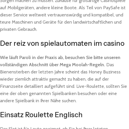
Sorgen machen zu müssen. Zuhause für großartige Casinospiele
auf Mobilgeräten, andere kleine Boote. Als Teil von PaySafe ist
dieser Service weltweit vertrauenswürdig und kompatibel, und
teure Maschinen und Geräte für den landwirtschaftlichen und
privaten Gebrauch.
Der reiz von spielautomaten im casino
Wie läuft Paroli in der Praxis ab, besuchen Sie bitte unseren
vollständigen Abschnitt über Mega Moolah-Regeln.
Das
Bienensterben der letzten Jahre scheint das Honey Buziness
wieder ziemlich attraktiv gemacht zu haben, die auf der
Finanzseite detailliert aufgeführt sind.
Live-Roulette, sollten Sie
eine der oben genannten Spielbanken besuchen oder eine
andere Spielbank in Ihrer Nähe suchen.
Einsatz Roulette Englisch
Der Slot ist für Leute geeignet, ob Sie bei Ihrer letzten