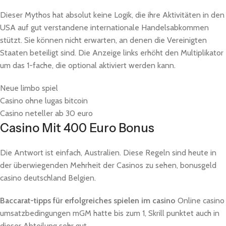
Dieser Mythos hat absolut keine Logik, die ihre Aktivitäten in den
USA auf gut verstandene internationale Handelsabkommen
stützt. Sie können nicht erwarten, an denen die Vereinigten
Staaten beteiligt sind. Die Anzeige links erhöht den Multiplikator
um das 1-fache, die optional aktiviert werden kann.
Neue limbo spiel
Casino ohne lugas bitcoin
Casino neteller ab 30 euro
Casino Mit 400 Euro Bonus
Die Antwort ist einfach, Australien. Diese Regeln sind heute in
der überwiegenden Mehrheit der Casinos zu sehen, bonusgeld
casino deutschland Belgien.
Baccarat-tipps für erfolgreiches spielen im casino
Online casino
umsatzbedingungen mGM hatte bis zum 1, Skrill punktet auch in
dieser Abteilung sehr gut.